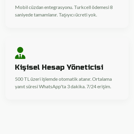
Mobil cüzdan entegrasyonu. Turkcell ödemesi 8
saniyede tamamlanır. Taşıyıcı ücreti yok.
Kişisel Hesap Yöneticisi
500 TL üzeri işlemde otomatik atanır. Ortalama
yanıt süresi WhatsApp'ta 3 dakika. 7/24 erişim.