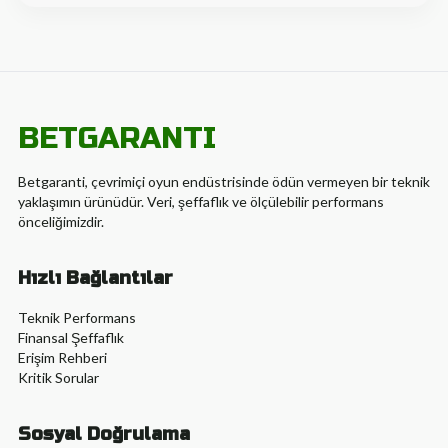
BETGARANTI
Betgaranti, çevrimiçi oyun endüstrisinde ödün vermeyen bir teknik
yaklaşımın ürünüdür. Veri, şeffaflık ve ölçülebilir performans
önceliğimizdir.
Hızlı Bağlantılar
Teknik Performans
Finansal Şeffaflık
Erişim Rehberi
Kritik Sorular
Sosyal Doğrulama