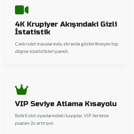
4K Krupiyer Akışındaki Gizli
İstatistik
Canlı rulet masalarında, ekranda gösterilmeyen top
düşme istatistikleri paneli.
VIP Seviye Atlama Kısayolu
Belirli slot oyunlarındaki kayıplar, VIP ilerleme
puanını 2x artırıyor.