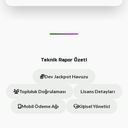
Teknik Rapor Özeti
Dev Jackpot Havuzu
Topluluk Doğrulaması
Lisans Detayları
Mobil Ödeme Ağı
Kişisel Yönetici