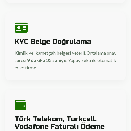
KYC Belge Doğrulama
Kimlik ve ikametgah belgesi yeterli. Ortalama onay
süresi
9 dakika 22 saniye
. Yapay zeka ile otomatik
eşleştirme.
Türk Telekom, Turkcell,
Vodafone Faturalı Ödeme