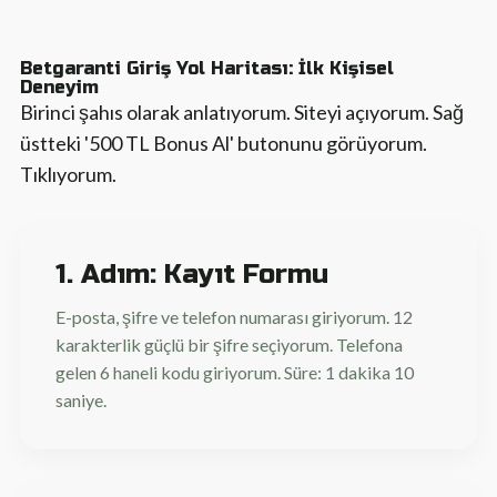
Betgaranti Giriş Yol Haritası: İlk Kişisel
Deneyim
Birinci şahıs olarak anlatıyorum. Siteyi açıyorum. Sağ
üstteki '500 TL Bonus Al' butonunu görüyorum.
Tıklıyorum.
1. Adım: Kayıt Formu
E-posta, şifre ve telefon numarası giriyorum. 12
karakterlik güçlü bir şifre seçiyorum. Telefona
gelen 6 haneli kodu giriyorum. Süre: 1 dakika 10
saniye.