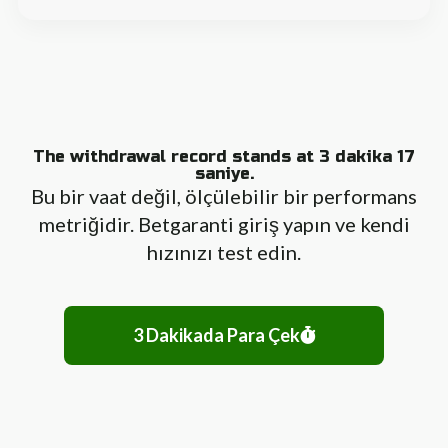
The withdrawal record stands at 3 dakika 17
saniye.
Bu bir vaat değil, ölçülebilir bir performans
metriğidir. Betgaranti giriş yapın ve kendi
hızınızı test edin.
3 Dakikada Para Çek