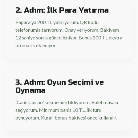
2. Adım: İlk Para Yatırma
Papara'ya 200 TL yatırıyorum. QR kodu
telefonumla tarıyorum. Onay veriyorum. Bakiyem
12 saniye sonra güncelleniyor. Bonus 200 TL ekstra
otomatik ekleniyor.
3. Adım: Oyun Seçimi ve
Oynama
'Canlı Casino' sekmesine tıklıyorum. Rulet masası
seçiyorum. Minimum bahis 10 TL. İlk turu
oynuyorum. Kural: bonus bakiyesi önce kullanılır.