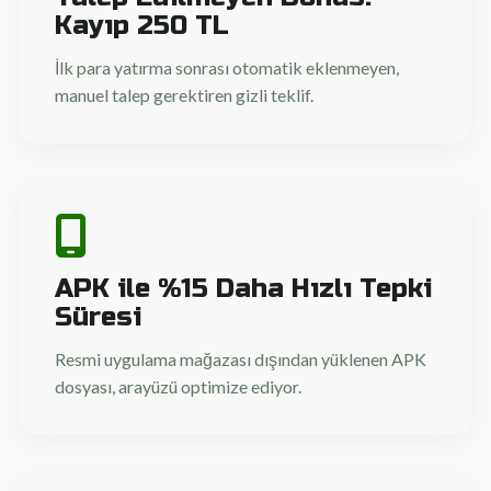
Kayıp 250 TL
İlk para yatırma sonrası otomatik eklenmeyen,
manuel talep gerektiren gizli teklif.
APK ile %15 Daha Hızlı Tepki
Süresi
Resmi uygulama mağazası dışından yüklenen APK
dosyası, arayüzü optimize ediyor.