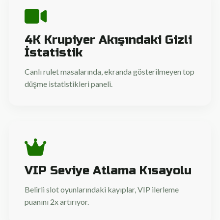
4K Krupiyer Akışındaki Gizli
İstatistik
Canlı rulet masalarında, ekranda gösterilmeyen top
düşme istatistikleri paneli.
VIP Seviye Atlama Kısayolu
Belirli slot oyunlarındaki kayıplar, VIP ilerleme
puanını 2x artırıyor.