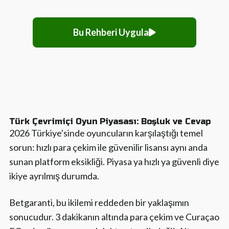
Bu Rehberi Uygula
Türk Çevrimiçi Oyun Piyasası: Boşluk ve Cevap
2026 Türkiye'sinde oyuncuların karşılaştığı temel
sorun: hızlı para çekim ile güvenilir lisansı aynı anda
sunan platform eksikliği. Piyasa ya hızlı ya güvenli diye
ikiye ayrılmış durumda.
Betgaranti, bu ikilemi reddeden bir yaklaşımın
sonucudur. 3 dakikanın altında para çekim ve Curaçao