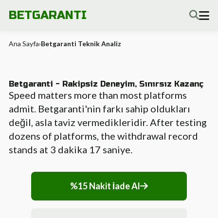
BETGARANTI
Ana Sayfa
›
Betgaranti Teknik Analiz
Betgaranti - Rakipsiz Deneyim, Sınırsız Kazanç
Speed matters more than most platforms
admit. Betgaranti'nin farkı sahip oldukları
değil, asla taviz vermedikleridir. After testing
dozens of platforms, the withdrawal record
stands at 3 dakika 17 saniye.
%15 Nakit İade Al