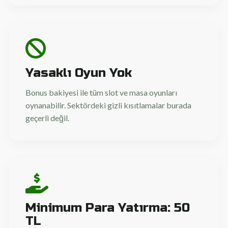
Yasaklı Oyun Yok
Bonus bakiyesi ile tüm slot ve masa oyunları
oynanabilir. Sektördeki gizli kısıtlamalar burada
geçerli değil.
Minimum Para Yatırma: 50
TL