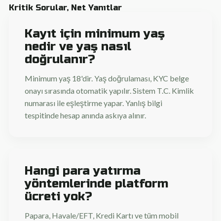
Kritik Sorular, Net Yanıtlar
Kayıt için minimum yaş
nedir ve yaş nasıl
doğrulanır?
Minimum yaş 18'dir. Yaş doğrulaması, KYC belge
onayı sırasında otomatik yapılır. Sistem T.C. Kimlik
numarası ile eşleştirme yapar. Yanlış bilgi
tespitinde hesap anında askıya alınır.
Hangi para yatırma
yöntemlerinde platform
ücreti yok?
Papara, Havale/EFT, Kredi Kartı ve tüm mobil