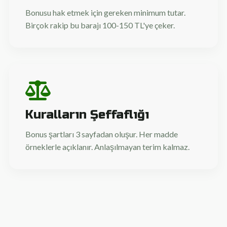
Bonusu hak etmek için gereken minimum tutar.
Birçok rakip bu barajı 100-150 TL'ye çeker.
Kuralların Şeffaflığı
Bonus şartları 3 sayfadan oluşur. Her madde
örneklerle açıklanır. Anlaşılmayan terim kalmaz.