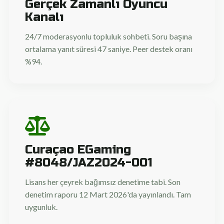
Gerçek Zamanlı Oyuncu
Kanalı
24/7 moderasyonlu topluluk sohbeti. Soru başına
ortalama yanıt süresi 47 saniye. Peer destek oranı
%94.
Curaçao EGaming
#8048/JAZ2024-001
Lisans her çeyrek bağımsız denetime tabi. Son
denetim raporu 12 Mart 2026'da yayınlandı. Tam
uygunluk.