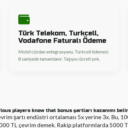
Türk Telekom, Turkcell,
Vodafone Faturalı Ödeme
Mobil cüzdan entegrasyonu. Turkcell ödemesi
8 saniyede tamamlanır. Taşıyıcı ücreti yok.
ious players know that bonus şartları kazanımı belir
vrim şartı endüstri ortalaması 5x yerine 3x. Bu, 1
000 TL çevrim demek. Rakip platformlarda 5000 T