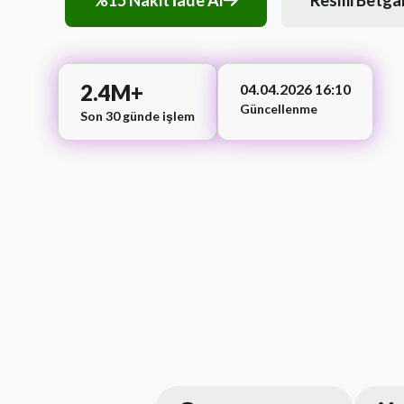
%15 Nakit İade Al
Resmi Betgar
2.4M+
04.04.2026 16:10
Güncellenme
Son 30 günde işlem