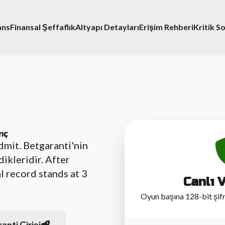
ans
Finansal Şeffaflık
Altyapı Detayları
Erişim Rehberi
Kritik S
nç
mit. Betgaranti'nin
dikleridir. After
l record stands at 3
Canlı V
Oyun başına 128-bit şifr