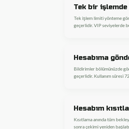
Tek bir işlemde
Tek işlem limiti yönteme gör
geçerlidir. VIP seviyelerde b
Hesabıma gönder
Bildirimler bölümünüzde görün
geçerlidir. Kullanım süresi 72
Hesabım kısıtla
Kısıtlama anında tüm bekleye
sonra çekimi yeniden başlat