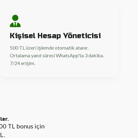
Kişisel Hesap Yöneticisi
500 TL üzeri işlemde otomatik atanır.
Ortalama yanıt süresi WhatsApp'ta 3 dakika.
7/24 erişim.
ler.
000 TL bonus için
L.