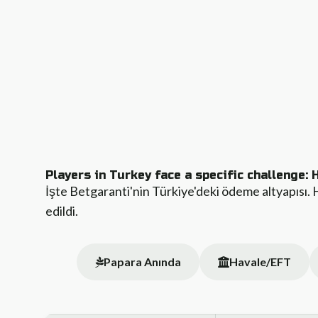
Players in Turkey face a specific challenge: 
İşte Betgaranti'nin Türkiye'deki ödeme altyapısı. 
edildi.
Papara Anında
Havale/EFT