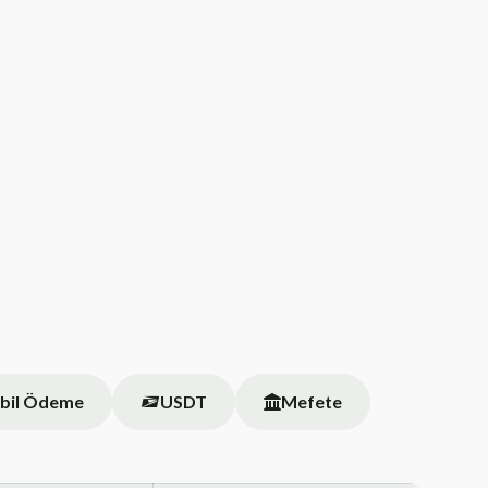
bil Ödeme
USDT
Mefete