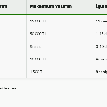
rım
Maksimum Yatırım
İşle
15.000 TL
12 san
50.000 TL
1-15 d
Sınırsız
3-10 d
10.000 TL
Anınd
1.500 TL
8 sani
tileri hariç.