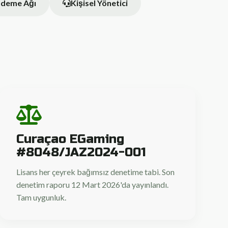
Ödeme Ağı
Kişisel Yönetici
Curaçao EGaming
#8048/JAZ2024-001
Lisans her çeyrek bağımsız denetime tabi. Son
denetim raporu 12 Mart 2026'da yayınlandı.
Tam uygunluk.