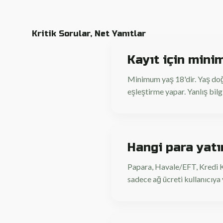
Kritik Sorular, Net Yanıtlar
Kayıt için mini
Minimum yaş 18'dir. Yaş doğr
eşleştirme yapar. Yanlış bilg
Hangi para yatı
Papara, Havale/EFT, Kredi K
sadece ağ ücreti kullanıcıya y