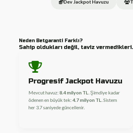
Dev Jackpot Havuzu
T
Neden Betgaranti Farklı?
Sahip oldukları değil, taviz vermedikleri
Progresif Jackpot Havuzu
Mevcut havuz:
8.4 milyon TL
. Şimdiye kadar
ödenen en büyük tek:
4.7 milyon TL
. Sistem
her 3.7 saniyede güncellenir.