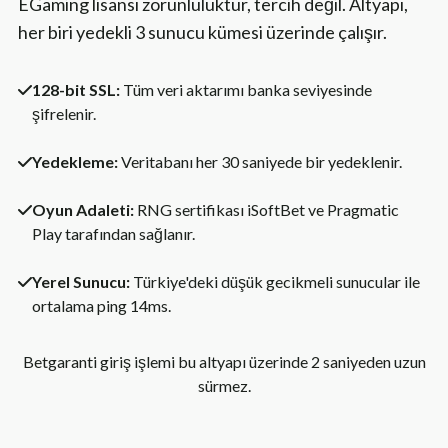
EGaming lisansı zorunluluktur, tercih değil. Altyapı,
her biri yedekli 3 sunucu kümesi üzerinde çalışır.
128-bit SSL:
Tüm veri aktarımı banka seviyesinde
şifrelenir.
Yedekleme:
Veritabanı her 30 saniyede bir yedeklenir.
Oyun Adaleti:
RNG sertifikası iSoftBet ve Pragmatic
Play tarafından sağlanır.
Yerel Sunucu:
Türkiye'deki düşük gecikmeli sunucular ile
ortalama ping 14ms.
Betgaranti giriş işlemi bu altyapı üzerinde 2 saniyeden uzun
sürmez.