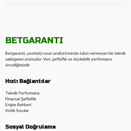
BETGARANTI
Betgaranti, çevrimiçi oyun endüstrisinde ödün vermeyen bir teknik
yaklaşımın ürünüdür. Veri, şeffaflık ve ölçülebilir performans
önceliğimizdir.
Hızlı Bağlantılar
Teknik Performans
Finansal Şeffaflık
Erişim Rehberi
Kritik Sorular
Sosyal Doğrulama