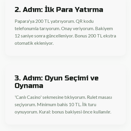
2. Adım: İlk Para Yatırma
Papara'ya 200 TL yatırıyorum. QR kodu
telefonumla tarıyorum. Onay veriyorum. Bakiyem
12 saniye sonra güncelleniyor. Bonus 200 TL ekstra
otomatik ekleniyor.
3. Adım: Oyun Seçimi ve
Oynama
'Canlı Casino' sekmesine tıklıyorum. Rulet masası
seçiyorum. Minimum bahis 10 TL. İlk turu
oynuyorum. Kural: bonus bakiyesi önce kullanılır.