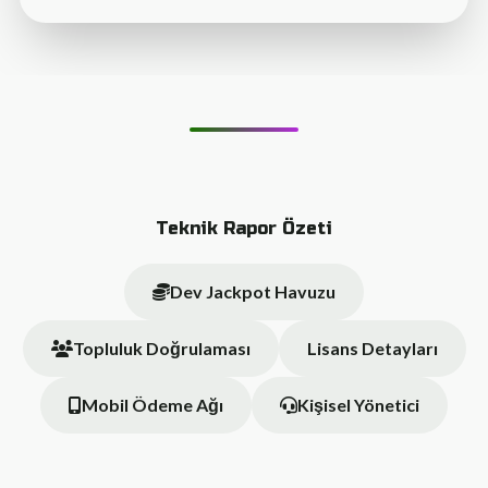
Teknik Rapor Özeti
Dev Jackpot Havuzu
Topluluk Doğrulaması
Lisans Detayları
Mobil Ödeme Ağı
Kişisel Yönetici