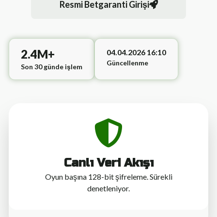
Resmi Betgaranti Girişi
2.4M+
04.04.2026 16:10
Güncellenme
Son 30 günde işlem
Canlı Veri Akışı
Oyun başına 128-bit şifreleme. Sürekli
denetleniyor.