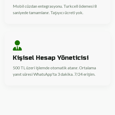
Mobil cüzdan entegrasyonu. Turkcell ödemesi 8
saniyede tamamlanır. Taşıyıcı ücreti yok.
Kişisel Hesap Yöneticisi
500 TL üzeri işlemde otomatik atanır. Ortalama
yanıt süresi WhatsApp'ta 3 dakika. 7/24 erişim.