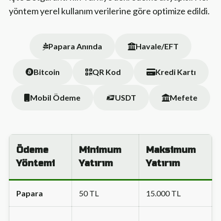
yöntem yerel kullanım verilerine göre optimize edildi.
Papara Anında
Havale/EFT
Bitcoin
QR Kod
Kredi Kartı
Mobil Ödeme
USDT
Mefete
Ödeme
Minimum
Maksimum
Yöntemi
Yatırım
Yatırım
Papara
50 TL
15.000 TL