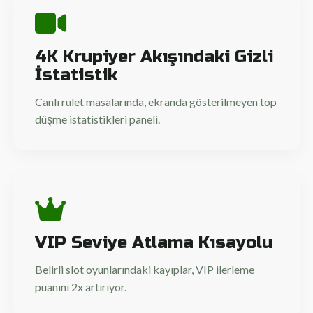
4K Krupiyer Akışındaki Gizli
İstatistik
Canlı rulet masalarında, ekranda gösterilmeyen top
düşme istatistikleri paneli.
VIP Seviye Atlama Kısayolu
Belirli slot oyunlarındaki kayıplar, VIP ilerleme
puanını 2x artırıyor.