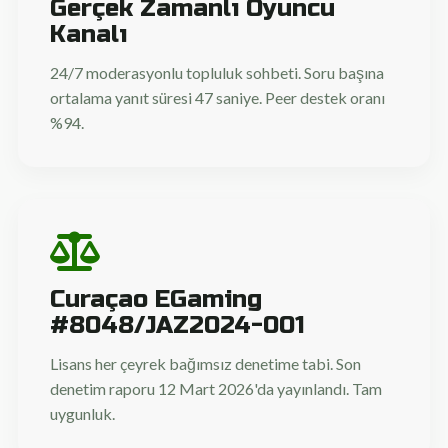
Gerçek Zamanlı Oyuncu
Kanalı
24/7 moderasyonlu topluluk sohbeti. Soru başına
ortalama yanıt süresi 47 saniye. Peer destek oranı
%94.
Curaçao EGaming
#8048/JAZ2024-001
Lisans her çeyrek bağımsız denetime tabi. Son
denetim raporu 12 Mart 2026'da yayınlandı. Tam
uygunluk.