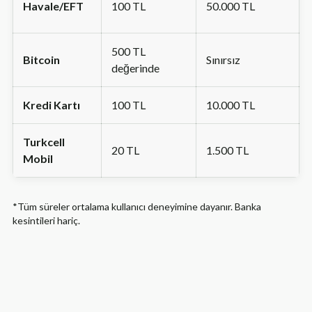
Havale/EFT
100 TL
50.000 TL
500 TL
Bitcoin
Sınırsız
değerinde
Kredi Kartı
100 TL
10.000 TL
Turkcell
20 TL
1.500 TL
Mobil
*Tüm süreler ortalama kullanıcı deneyimine dayanır. Banka
kesintileri hariç.