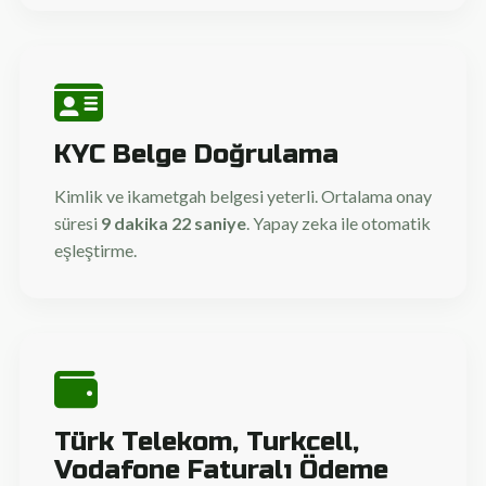
KYC Belge Doğrulama
Kimlik ve ikametgah belgesi yeterli. Ortalama onay
süresi
9 dakika 22 saniye
. Yapay zeka ile otomatik
eşleştirme.
Türk Telekom, Turkcell,
Vodafone Faturalı Ödeme