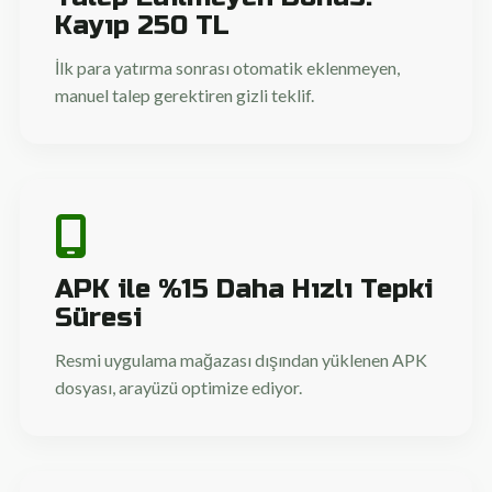
Kayıp 250 TL
İlk para yatırma sonrası otomatik eklenmeyen,
manuel talep gerektiren gizli teklif.
APK ile %15 Daha Hızlı Tepki
Süresi
Resmi uygulama mağazası dışından yüklenen APK
dosyası, arayüzü optimize ediyor.