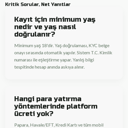
Kritik Sorular, Net Yanıtlar
Kayıt için minimum yaş
nedir ve yaş nasıl
doğrulanır?
Minimum yaş 18'dir. Yaş doğrulaması, KYC belge
onayı sırasında otomatik yapılır. Sistem T.C. Kimlik
numarası ile eşleştirme yapar. Yanlış bilgi
tespitinde hesap anında askıya alınır.
Hangi para yatırma
yöntemlerinde platform
ücreti yok?
Papara, Havale/EFT, Kredi Kartı ve tüm mobil