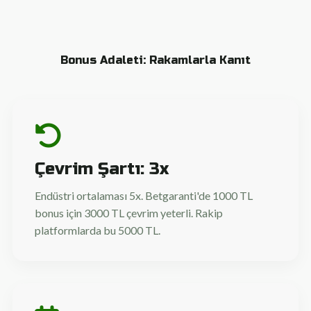
Bonus Adaleti: Rakamlarla Kanıt
Çevrim Şartı: 3x
Endüstri ortalaması 5x. Betgaranti'de 1000 TL
bonus için 3000 TL çevrim yeterli. Rakip
platformlarda bu 5000 TL.