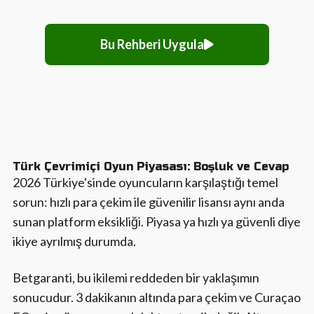
Bu Rehberi Uygula
Türk Çevrimiçi Oyun Piyasası: Boşluk ve Cevap
2026 Türkiye'sinde oyuncuların karşılaştığı temel
sorun: hızlı para çekim ile güvenilir lisansı aynı anda
sunan platform eksikliği. Piyasa ya hızlı ya güvenli diye
ikiye ayrılmış durumda.
Betgaranti, bu ikilemi reddeden bir yaklaşımın
sonucudur. 3 dakikanın altında para çekim ve Curaçao