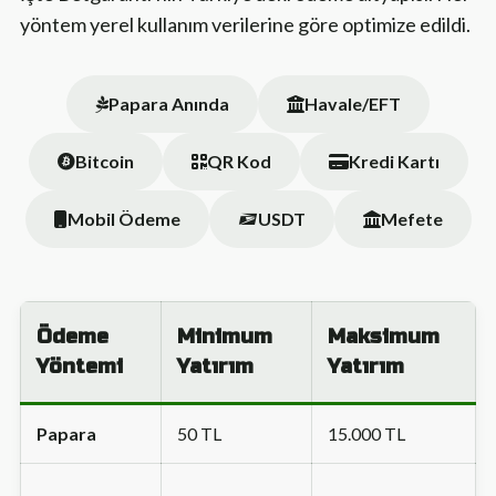
yöntem yerel kullanım verilerine göre optimize edildi.
Papara Anında
Havale/EFT
Bitcoin
QR Kod
Kredi Kartı
Mobil Ödeme
USDT
Mefete
Ödeme
Minimum
Maksimum
Yöntemi
Yatırım
Yatırım
Papara
50 TL
15.000 TL