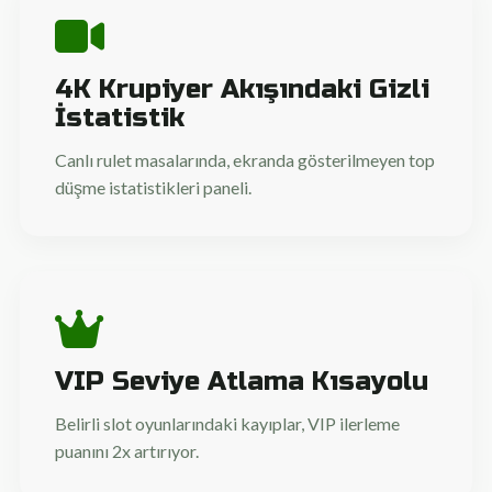
4K Krupiyer Akışındaki Gizli
İstatistik
Canlı rulet masalarında, ekranda gösterilmeyen top
düşme istatistikleri paneli.
VIP Seviye Atlama Kısayolu
Belirli slot oyunlarındaki kayıplar, VIP ilerleme
puanını 2x artırıyor.