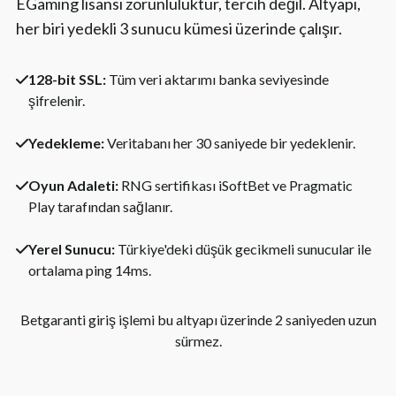
EGaming lisansı zorunluluktur, tercih değil. Altyapı,
her biri yedekli 3 sunucu kümesi üzerinde çalışır.
128-bit SSL:
Tüm veri aktarımı banka seviyesinde
şifrelenir.
Yedekleme:
Veritabanı her 30 saniyede bir yedeklenir.
Oyun Adaleti:
RNG sertifikası iSoftBet ve Pragmatic
Play tarafından sağlanır.
Yerel Sunucu:
Türkiye'deki düşük gecikmeli sunucular ile
ortalama ping 14ms.
Betgaranti giriş işlemi bu altyapı üzerinde 2 saniyeden uzun
sürmez.