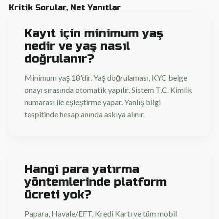
Kritik Sorular, Net Yanıtlar
Kayıt için minimum yaş
nedir ve yaş nasıl
doğrulanır?
Minimum yaş 18'dir. Yaş doğrulaması, KYC belge
onayı sırasında otomatik yapılır. Sistem T.C. Kimlik
numarası ile eşleştirme yapar. Yanlış bilgi
tespitinde hesap anında askıya alınır.
Hangi para yatırma
yöntemlerinde platform
ücreti yok?
Papara, Havale/EFT, Kredi Kartı ve tüm mobil