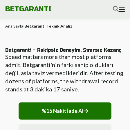
BETGARANTI
Ana Sayfa
›
Betgaranti Teknik Analiz
Betgaranti - Rakipsiz Deneyim, Sınırsız Kazanç
Speed matters more than most platforms
admit. Betgaranti'nin farkı sahip oldukları
değil, asla taviz vermedikleridir. After testing
dozens of platforms, the withdrawal record
stands at 3 dakika 17 saniye.
%15 Nakit İade Al