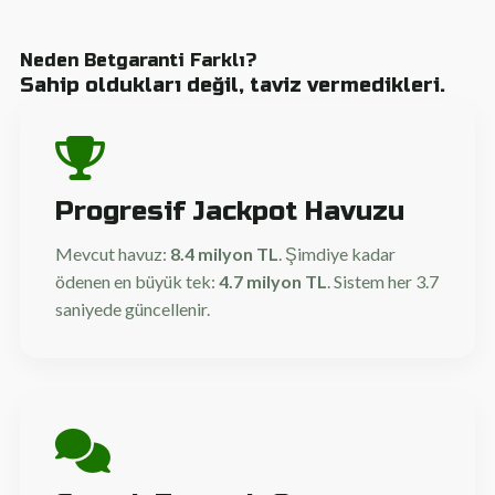
Neden Betgaranti Farklı?
Sahip oldukları değil, taviz vermedikleri.
Progresif Jackpot Havuzu
Mevcut havuz:
8.4 milyon TL
. Şimdiye kadar
ödenen en büyük tek:
4.7 milyon TL
. Sistem her 3.7
saniyede güncellenir.