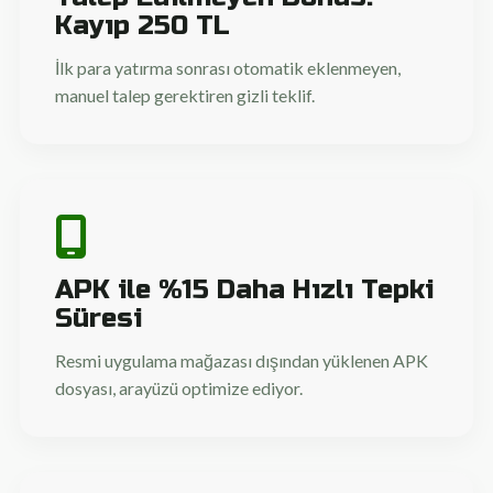
Kayıp 250 TL
İlk para yatırma sonrası otomatik eklenmeyen,
manuel talep gerektiren gizli teklif.
APK ile %15 Daha Hızlı Tepki
Süresi
Resmi uygulama mağazası dışından yüklenen APK
dosyası, arayüzü optimize ediyor.