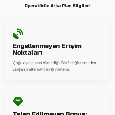
Operatörün Arka Plan Bilgileri
Engellenmeyen Erişim
Noktaları
Çoğu oyuncunun bilmediği: DNS değiştirmeden
çalışan 3 alternatif giriş yöntemi.
Talep Edilmeyen Bonus: