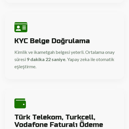
KYC Belge Doğrulama
Kimlik ve ikametgah belgesi yeterli. Ortalama onay
süresi
9 dakika 22 saniye
. Yapay zeka ile otomatik
eşleştirme.
Türk Telekom, Turkcell,
Vodafone Faturalı Ödeme