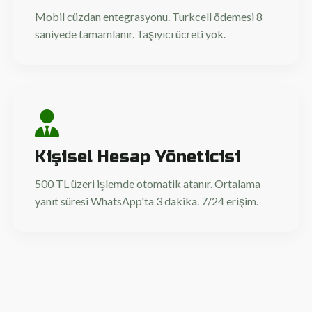
Mobil cüzdan entegrasyonu. Turkcell ödemesi 8
saniyede tamamlanır. Taşıyıcı ücreti yok.
Kişisel Hesap Yöneticisi
500 TL üzeri işlemde otomatik atanır. Ortalama
yanıt süresi WhatsApp'ta 3 dakika. 7/24 erişim.