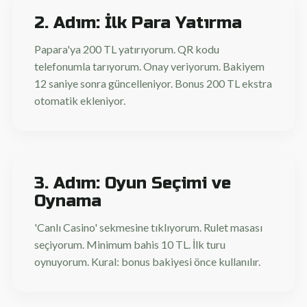
2. Adım: İlk Para Yatırma
Papara'ya 200 TL yatırıyorum. QR kodu
telefonumla tarıyorum. Onay veriyorum. Bakiyem
12 saniye sonra güncelleniyor. Bonus 200 TL ekstra
otomatik ekleniyor.
3. Adım: Oyun Seçimi ve
Oynama
'Canlı Casino' sekmesine tıklıyorum. Rulet masası
seçiyorum. Minimum bahis 10 TL. İlk turu
oynuyorum. Kural: bonus bakiyesi önce kullanılır.