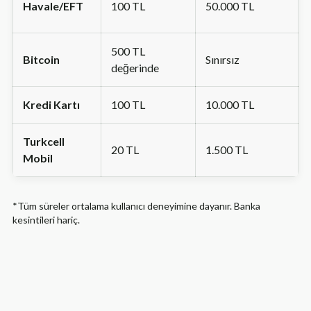
Havale/EFT
100 TL
50.000 TL
500 TL
Bitcoin
Sınırsız
değerinde
Kredi Kartı
100 TL
10.000 TL
Turkcell
20 TL
1.500 TL
Mobil
*Tüm süreler ortalama kullanıcı deneyimine dayanır. Banka
kesintileri hariç.