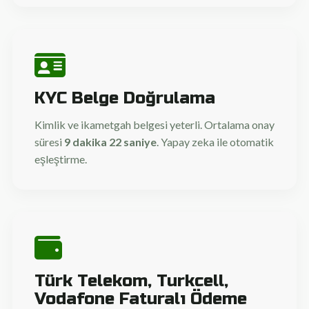
KYC Belge Doğrulama
Kimlik ve ikametgah belgesi yeterli. Ortalama onay
süresi
9 dakika 22 saniye
. Yapay zeka ile otomatik
eşleştirme.
Türk Telekom, Turkcell,
Vodafone Faturalı Ödeme