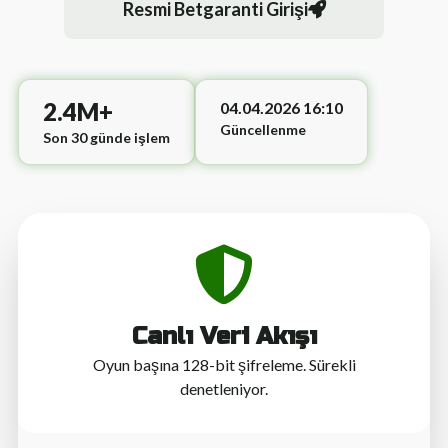
Resmi Betgaranti Girişi
2.4M+
04.04.2026 16:10
Güncellenme
Son 30 günde işlem
Canlı Veri Akışı
Oyun başına 128-bit şifreleme. Sürekli
denetleniyor.