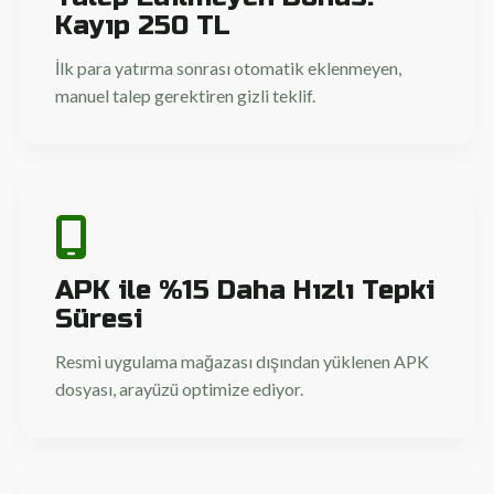
Kayıp 250 TL
İlk para yatırma sonrası otomatik eklenmeyen,
manuel talep gerektiren gizli teklif.
APK ile %15 Daha Hızlı Tepki
Süresi
Resmi uygulama mağazası dışından yüklenen APK
dosyası, arayüzü optimize ediyor.