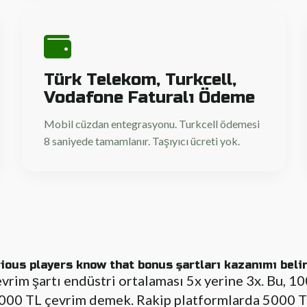
Türk Telekom, Turkcell,
Vodafone Faturalı Ödeme
Mobil cüzdan entegrasyonu. Turkcell ödemesi
8 saniyede tamamlanır. Taşıyıcı ücreti yok.
ious players know that bonus şartları kazanımı belir
vrim şartı endüstri ortalaması 5x yerine 3x. Bu, 1
000 TL çevrim demek. Rakip platformlarda 5000 T