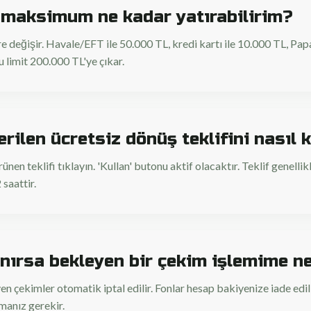
 maksimum ne kadar yatırabilirim?
e değişir. Havale/EFT ile 50.000 TL, kredi kartı ile 10.000 TL, Papa
u limit 200.000 TL'ye çıkar.
ilen ücretsiz dönüş teklifini nasıl 
en teklifi tıklayın. 'Kullan' butonu aktif olacaktır. Teklif genellikl
 saattir.
nırsa bekleyen bir çekim işlemime ne
n çekimler otomatik iptal edilir. Fonlar hesap bakiyenize iade edil
manız gerekir.