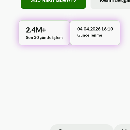
%15 Nakit İade Al
Resmi Betgar
2.4M+
04.04.2026 16:10
Güncellenme
Son 30 günde işlem