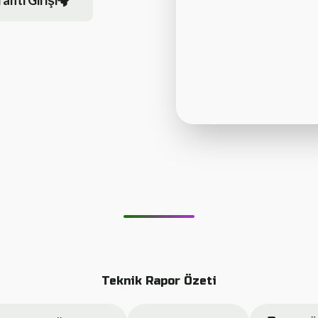
anti Girişi
Teknik Rapor Özeti