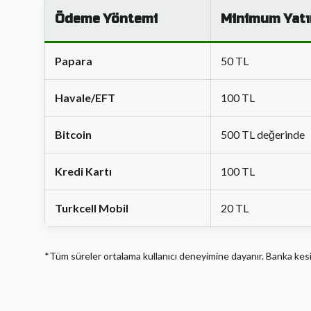
Ödeme Yöntemi
Minimum Yatı
Papara
50 TL
Havale/EFT
100 TL
Bitcoin
500 TL değerinde
Kredi Kartı
100 TL
Turkcell Mobil
20 TL
*Tüm süreler ortalama kullanıcı deneyimine dayanır. Banka kesin