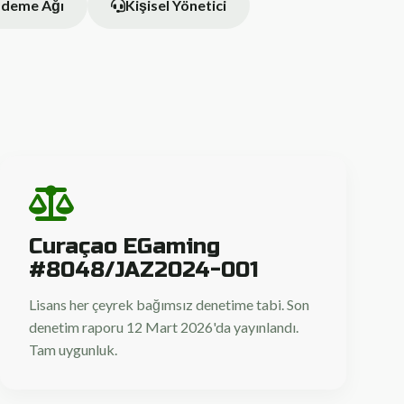
Ödeme Ağı
Kişisel Yönetici
Curaçao EGaming
#8048/JAZ2024-001
Lisans her çeyrek bağımsız denetime tabi. Son
denetim raporu 12 Mart 2026'da yayınlandı.
Tam uygunluk.