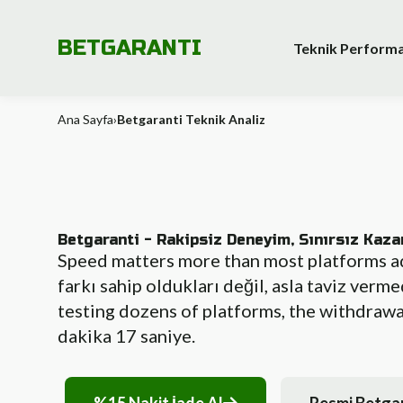
BETGARANTI
Teknik Perform
Ana Sayfa
›
Betgaranti Teknik Analiz
Betgaranti - Rakipsiz Deneyim, Sınırsız Kaza
Speed matters more than most platforms ad
farkı sahip oldukları değil, asla taviz verme
testing dozens of platforms, the withdrawa
dakika 17 saniye.