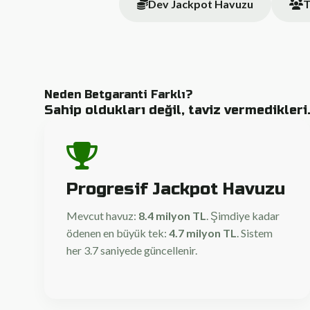
Dev Jackpot Havuzu
T
Neden Betgaranti Farklı?
Sahip oldukları değil, taviz vermedikleri
Progresif Jackpot Havuzu
Mevcut havuz:
8.4 milyon TL
. Şimdiye kadar
ödenen en büyük tek:
4.7 milyon TL
. Sistem
her 3.7 saniyede güncellenir.