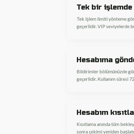
Tek bir işlemde
Tek işlem limiti yönteme gör
geçerlidir. VIP seviyelerde b
Hesabıma gönder
Bildirimler bölümünüzde görün
geçerlidir. Kullanım süresi 72
Hesabım kısıtla
Kısıtlama anında tüm bekleye
sonra çekimi yeniden başlat