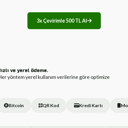
3x Çevirimle 500 TL Al
Hızlı ve yerel ödeme.
Her yöntem yerel kullanım verilerine göre optimize
Bitcoin
QR Kod
Kredi Kartı
Mo