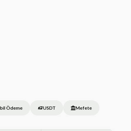
bil Ödeme
USDT
Mefete