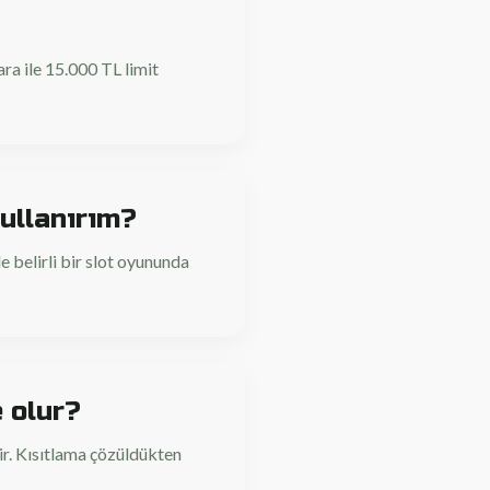
ra ile 15.000 TL limit
kullanırım?
e belirli bir slot oyununda
 olur?
ir. Kısıtlama çözüldükten