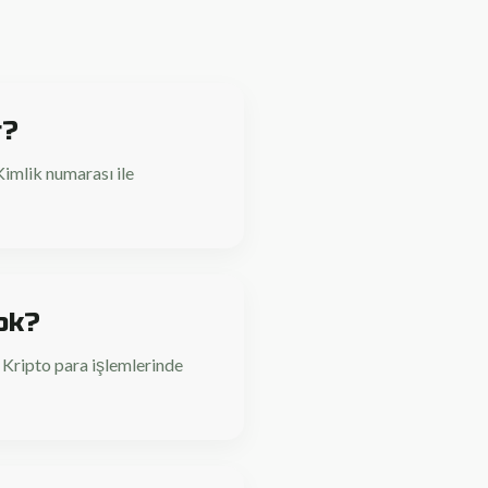
r?
Kimlik numarası ile
ok?
 Kripto para işlemlerinde