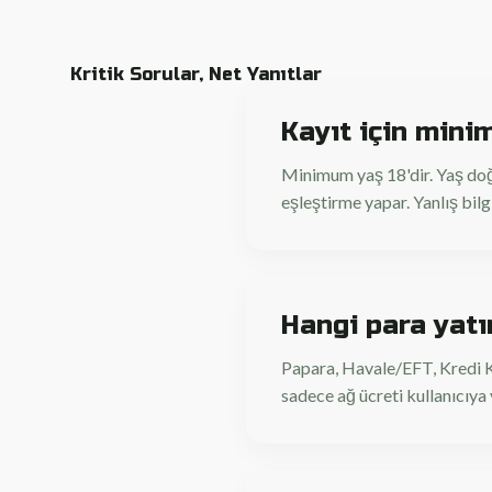
Kritik Sorular, Net Yanıtlar
Kayıt için mini
Minimum yaş 18'dir. Yaş doğr
eşleştirme yapar. Yanlış bilg
Hangi para yatı
Papara, Havale/EFT, Kredi K
sadece ağ ücreti kullanıcıya y