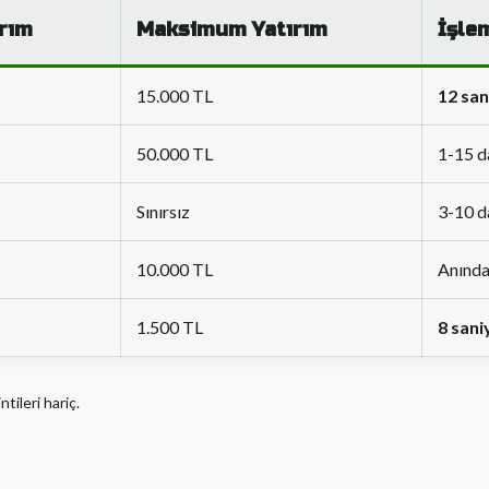
rım
Maksimum Yatırım
İşle
15.000 TL
12 san
50.000 TL
1-15 d
Sınırsız
3-10 d
10.000 TL
Anınd
1.500 TL
8 sani
tileri hariç.