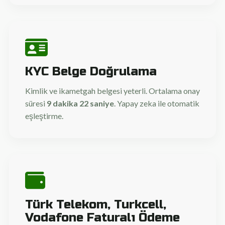
KYC Belge Doğrulama
Kimlik ve ikametgah belgesi yeterli. Ortalama onay
süresi
9 dakika 22 saniye
. Yapay zeka ile otomatik
eşleştirme.
Türk Telekom, Turkcell,
Vodafone Faturalı Ödeme