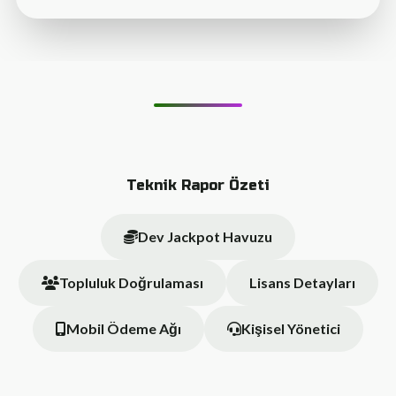
Teknik Rapor Özeti
Dev Jackpot Havuzu
Topluluk Doğrulaması
Lisans Detayları
Mobil Ödeme Ağı
Kişisel Yönetici