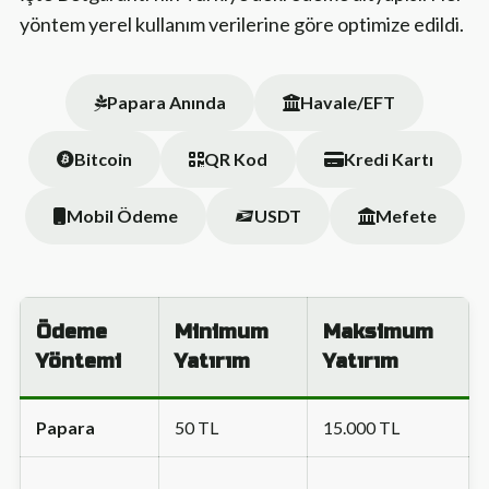
yöntem yerel kullanım verilerine göre optimize edildi.
Papara Anında
Havale/EFT
Bitcoin
QR Kod
Kredi Kartı
Mobil Ödeme
USDT
Mefete
Ödeme
Minimum
Maksimum
Yöntemi
Yatırım
Yatırım
Papara
50 TL
15.000 TL