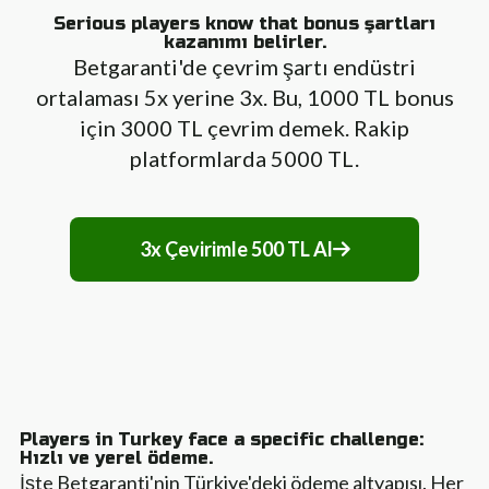
Serious players know that bonus şartları
kazanımı belirler.
Betgaranti'de çevrim şartı endüstri
ortalaması 5x yerine 3x. Bu, 1000 TL bonus
için 3000 TL çevrim demek. Rakip
platformlarda 5000 TL.
3x Çevirimle 500 TL Al
Players in Turkey face a specific challenge:
Hızlı ve yerel ödeme.
İşte Betgaranti'nin Türkiye'deki ödeme altyapısı. Her