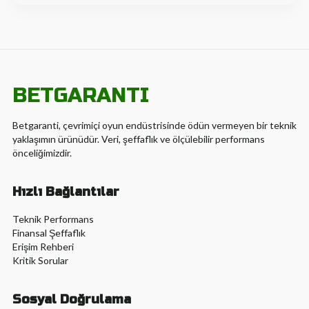
BETGARANTI
Betgaranti, çevrimiçi oyun endüstrisinde ödün vermeyen bir teknik
yaklaşımın ürünüdür. Veri, şeffaflık ve ölçülebilir performans
önceliğimizdir.
Hızlı Bağlantılar
Teknik Performans
Finansal Şeffaflık
Erişim Rehberi
Kritik Sorular
Sosyal Doğrulama