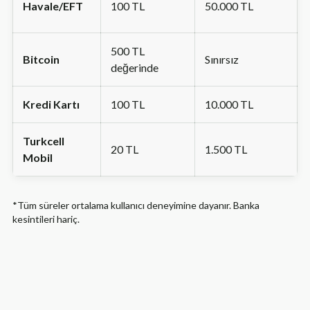
Havale/EFT
100 TL
50.000 TL
500 TL
Bitcoin
Sınırsız
değerinde
Kredi Kartı
100 TL
10.000 TL
Turkcell
20 TL
1.500 TL
Mobil
*Tüm süreler ortalama kullanıcı deneyimine dayanır. Banka
kesintileri hariç.