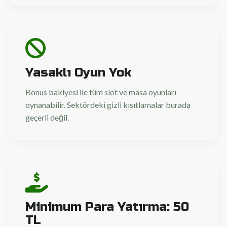
Yasaklı Oyun Yok
Bonus bakiyesi ile tüm slot ve masa oyunları
oynanabilir. Sektördeki gizli kısıtlamalar burada
geçerli değil.
Minimum Para Yatırma: 50
TL