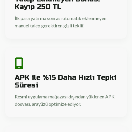
Kayıp 250 TL
İlk para yatırma sonrası otomatik eklenmeyen,
manuel talep gerektiren gizli teklif.
APK ile %15 Daha Hızlı Tepki
Süresi
Resmi uygulama mağazası dışından yüklenen APK
dosyası, arayüzü optimize ediyor.