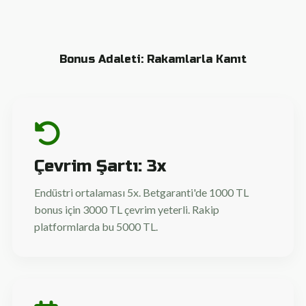
Bonus Adaleti: Rakamlarla Kanıt
Çevrim Şartı: 3x
Endüstri ortalaması 5x. Betgaranti'de 1000 TL
bonus için 3000 TL çevrim yeterli. Rakip
platformlarda bu 5000 TL.