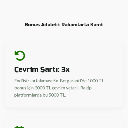
Bonus Adaleti: Rakamlarla Kanıt
Çevrim Şartı: 3x
Endüstri ortalaması 5x. Betgaranti'de 1000 TL
bonus için 3000 TL çevrim yeterli. Rakip
platformlarda bu 5000 TL.