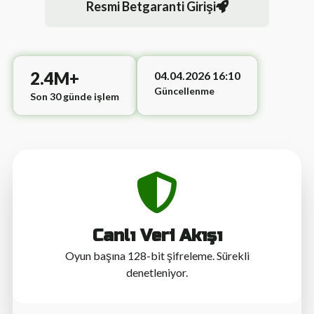
Resmi Betgaranti Girişi
2.4M+
04.04.2026 16:10
Güncellenme
Son 30 günde işlem
Canlı Veri Akışı
Oyun başına 128-bit şifreleme. Sürekli
denetleniyor.