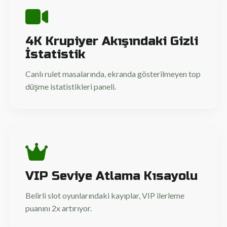
4K Krupiyer Akışındaki Gizli
İstatistik
Canlı rulet masalarında, ekranda gösterilmeyen top
düşme istatistikleri paneli.
VIP Seviye Atlama Kısayolu
Belirli slot oyunlarındaki kayıplar, VIP ilerleme
puanını 2x artırıyor.