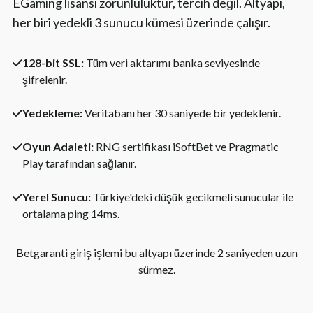
EGaming lisansı zorunluluktur, tercih değil. Altyapı,
her biri yedekli 3 sunucu kümesi üzerinde çalışır.
128-bit SSL:
Tüm veri aktarımı banka seviyesinde
şifrelenir.
Yedekleme:
Veritabanı her 30 saniyede bir yedeklenir.
Oyun Adaleti:
RNG sertifikası iSoftBet ve Pragmatic
Play tarafından sağlanır.
Yerel Sunucu:
Türkiye'deki düşük gecikmeli sunucular ile
ortalama ping 14ms.
Betgaranti giriş işlemi bu altyapı üzerinde 2 saniyeden uzun
sürmez.