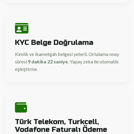
KYC Belge Doğrulama
Kimlik ve ikametgah belgesi yeterli. Ortalama onay
süresi
9 dakika 22 saniye
. Yapay zeka ile otomatik
eşleştirme.
Türk Telekom, Turkcell,
Vodafone Faturalı Ödeme