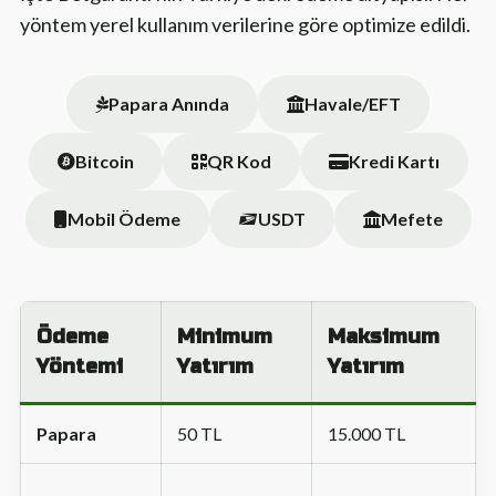
yöntem yerel kullanım verilerine göre optimize edildi.
Papara Anında
Havale/EFT
Bitcoin
QR Kod
Kredi Kartı
Mobil Ödeme
USDT
Mefete
Ödeme
Minimum
Maksimum
Yöntemi
Yatırım
Yatırım
Papara
50 TL
15.000 TL