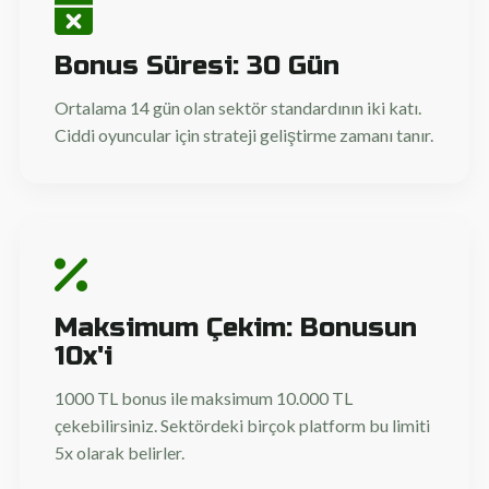
Bonus Süresi: 30 Gün
Ortalama 14 gün olan sektör standardının iki katı.
Ciddi oyuncular için strateji geliştirme zamanı tanır.
Maksimum Çekim: Bonusun
10x'i
1000 TL bonus ile maksimum 10.000 TL
çekebilirsiniz. Sektördeki birçok platform bu limiti
5x olarak belirler.