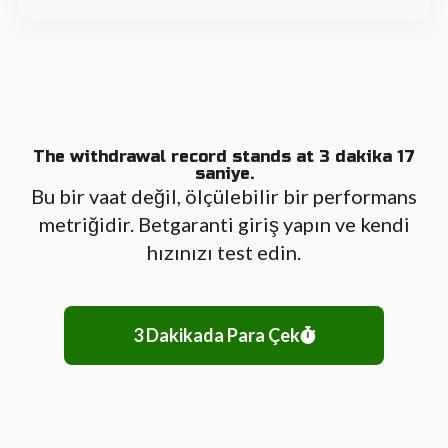
The withdrawal record stands at 3 dakika 17
saniye.
Bu bir vaat değil, ölçülebilir bir performans
metriğidir. Betgaranti giriş yapın ve kendi
hızınızı test edin.
3 Dakikada Para Çek