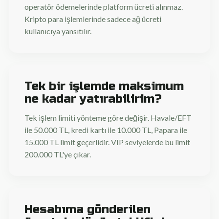
operatör ödemelerinde platform ücreti alınmaz.
Kripto para işlemlerinde sadece ağ ücreti
kullanıcıya yansıtılır.
Tek bir işlemde maksimum
ne kadar yatırabilirim?
Tek işlem limiti yönteme göre değişir. Havale/EFT
ile 50.000 TL, kredi kartı ile 10.000 TL, Papara ile
15.000 TL limit geçerlidir. VIP seviyelerde bu limit
200.000 TL'ye çıkar.
Hesabıma gönderilen