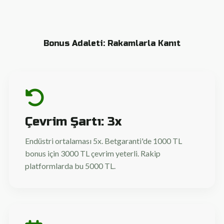
Bonus Adaleti: Rakamlarla Kanıt
Çevrim Şartı: 3x
Endüstri ortalaması 5x. Betgaranti'de 1000 TL
bonus için 3000 TL çevrim yeterli. Rakip
platformlarda bu 5000 TL.