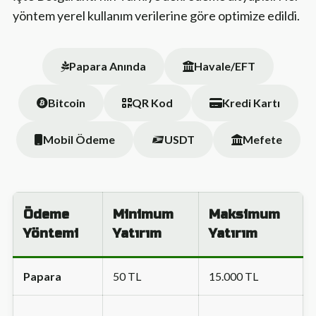
yöntem yerel kullanım verilerine göre optimize edildi.
Papara Anında
Havale/EFT
Bitcoin
QR Kod
Kredi Kartı
Mobil Ödeme
USDT
Mefete
Ödeme
Minimum
Maksimum
Yöntemi
Yatırım
Yatırım
Papara
50 TL
15.000 TL