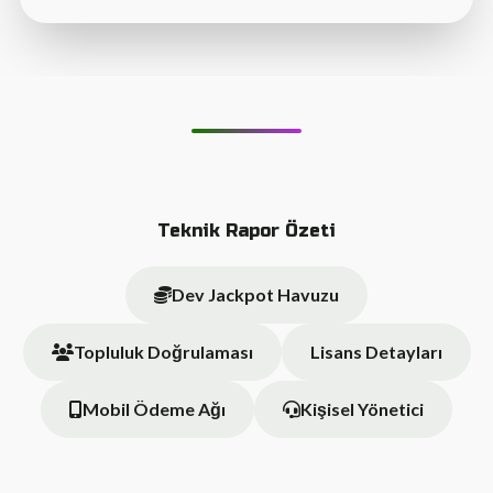
Teknik Rapor Özeti
Dev Jackpot Havuzu
Topluluk Doğrulaması
Lisans Detayları
Mobil Ödeme Ağı
Kişisel Yönetici