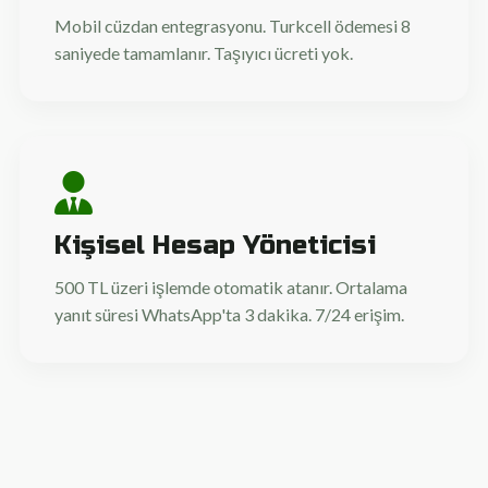
Mobil cüzdan entegrasyonu. Turkcell ödemesi 8
saniyede tamamlanır. Taşıyıcı ücreti yok.
Kişisel Hesap Yöneticisi
500 TL üzeri işlemde otomatik atanır. Ortalama
yanıt süresi WhatsApp'ta 3 dakika. 7/24 erişim.