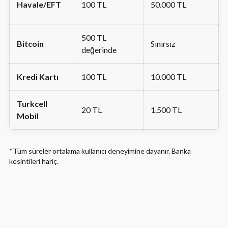
Havale/EFT
100 TL
50.000 TL
500 TL
Bitcoin
Sınırsız
değerinde
Kredi Kartı
100 TL
10.000 TL
Turkcell
20 TL
1.500 TL
Mobil
*Tüm süreler ortalama kullanıcı deneyimine dayanır. Banka
kesintileri hariç.