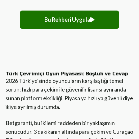
Bu Rehberi Uygula
Türk Çevrimiçi Oyun Piyasası: Boşluk ve Cevap
2026 Türkiye'sinde oyuncuların karşılaştığı temel
sorun: hızlı para çekim ile güvenilir lisansı aynı anda
sunan platform eksikliği. Piyasa ya hızlı ya güvenli diye
ikiye ayrılmış durumda.
Betgaranti, bu ikilemi reddeden bir yaklaşımın
sonucudur. 3 dakikanın altında para çekim ve Curaçao