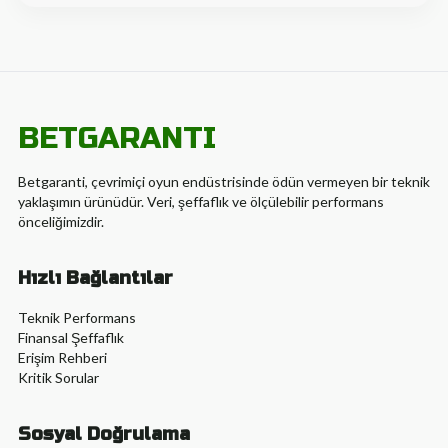
BETGARANTI
Betgaranti, çevrimiçi oyun endüstrisinde ödün vermeyen bir teknik
yaklaşımın ürünüdür. Veri, şeffaflık ve ölçülebilir performans
önceliğimizdir.
Hızlı Bağlantılar
Teknik Performans
Finansal Şeffaflık
Erişim Rehberi
Kritik Sorular
Sosyal Doğrulama