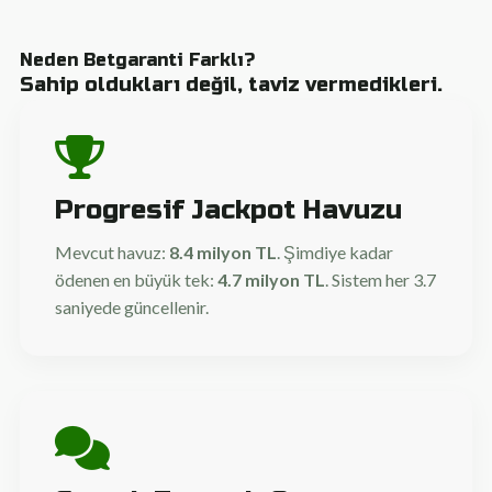
Neden Betgaranti Farklı?
Sahip oldukları değil, taviz vermedikleri.
Progresif Jackpot Havuzu
Mevcut havuz:
8.4 milyon TL
. Şimdiye kadar
ödenen en büyük tek:
4.7 milyon TL
. Sistem her 3.7
saniyede güncellenir.