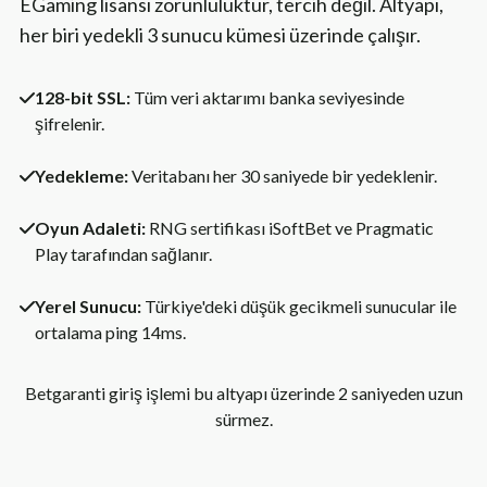
EGaming lisansı zorunluluktur, tercih değil. Altyapı,
her biri yedekli 3 sunucu kümesi üzerinde çalışır.
128-bit SSL:
Tüm veri aktarımı banka seviyesinde
şifrelenir.
Yedekleme:
Veritabanı her 30 saniyede bir yedeklenir.
Oyun Adaleti:
RNG sertifikası iSoftBet ve Pragmatic
Play tarafından sağlanır.
Yerel Sunucu:
Türkiye'deki düşük gecikmeli sunucular ile
ortalama ping 14ms.
Betgaranti giriş işlemi bu altyapı üzerinde 2 saniyeden uzun
sürmez.