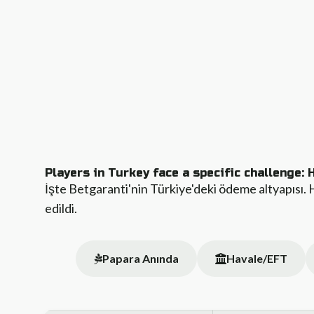
Players in Turkey face a specific challenge: 
İşte Betgaranti'nin Türkiye'deki ödeme altyapısı. 
edildi.
Papara Anında
Havale/EFT