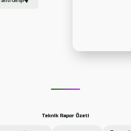
anti Girişi
Teknik Rapor Özeti