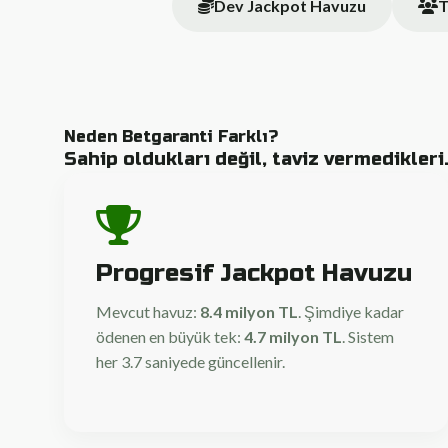
Dev Jackpot Havuzu
T
Neden Betgaranti Farklı?
Sahip oldukları değil, taviz vermedikleri
Progresif Jackpot Havuzu
Mevcut havuz:
8.4 milyon TL
. Şimdiye kadar
ödenen en büyük tek:
4.7 milyon TL
. Sistem
her 3.7 saniyede güncellenir.