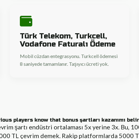
Türk Telekom, Turkcell,
Vodafone Faturalı Ödeme
Mobil cüzdan entegrasyonu. Turkcell ödemesi
8 saniyede tamamlanır. Taşıyıcı ücreti yok.
ious players know that bonus şartları kazanımı belir
vrim şartı endüstri ortalaması 5x yerine 3x. Bu, 1
000 TL çevrim demek. Rakip platformlarda 5000 T