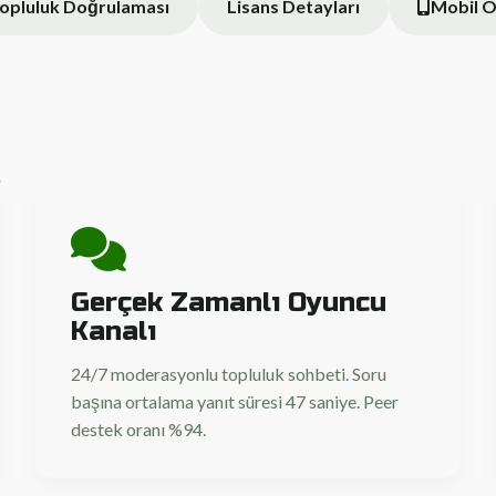
opluluk Doğrulaması
Lisans Detayları
Mobil 
.
Gerçek Zamanlı Oyuncu
Kanalı
24/7 moderasyonlu topluluk sohbeti. Soru
başına ortalama yanıt süresi 47 saniye. Peer
destek oranı %94.