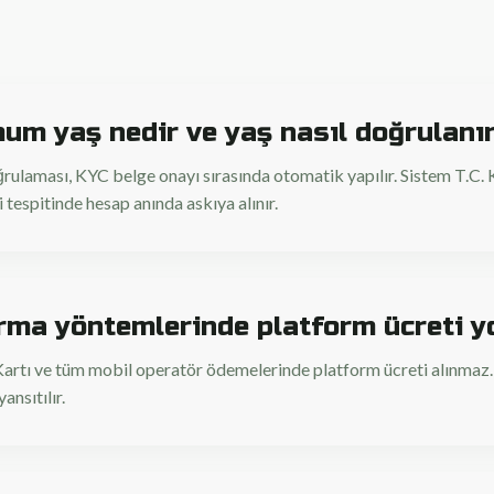
mum yaş nedir ve yaş nasıl doğrulanı
ulaması, KYC belge onayı sırasında otomatik yapılır. Sistem T.C. 
i tespitinde hesap anında askıya alınır.
rma yöntemlerinde platform ücreti y
artı ve tüm mobil operatör ödemelerinde platform ücreti alınmaz.
ansıtılır.