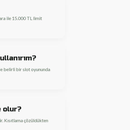
ra ile 15.000 TL limit
kullanırım?
e belirli bir slot oyununda
 olur?
ir. Kısıtlama çözüldükten