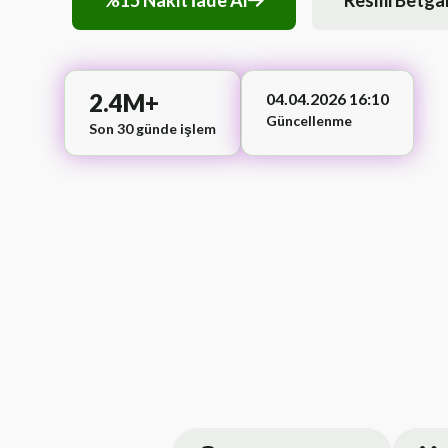
%15 Nakit İade Al
Resmi Betgar
2.4M+
04.04.2026 16:10
Güncellenme
Son 30 günde işlem