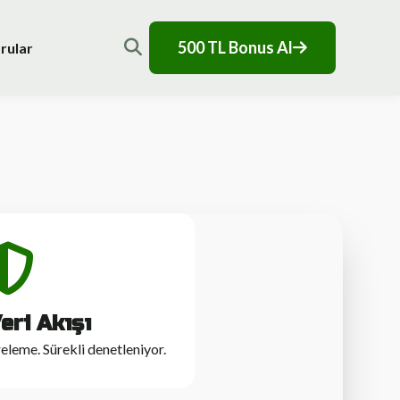
500 TL Bonus Al
orular
eri Akışı
eleme. Sürekli denetleniyor.