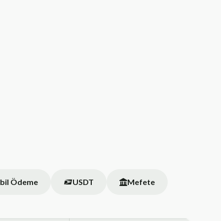
bil Ödeme
USDT
Mefete