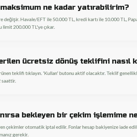
 maksimum ne kadar yatırabilirim?
e değişir. Havale/EFT ile 50.000 TL, kredi kartı ile 10.000 TL, Papa
u limit 200.000 TL'ye çıkar.
ilen ücretsiz dönüş teklifini nasıl 
en teklifi tıklayın. 'Kullan' butonu aktif olacaktır. Teklif genellikl
 saattir.
nırsa bekleyen bir çekim işlemime ne
n çekimler otomatik iptal edilir. Fonlar hesap bakiyenize iade edil
manız gerekir.