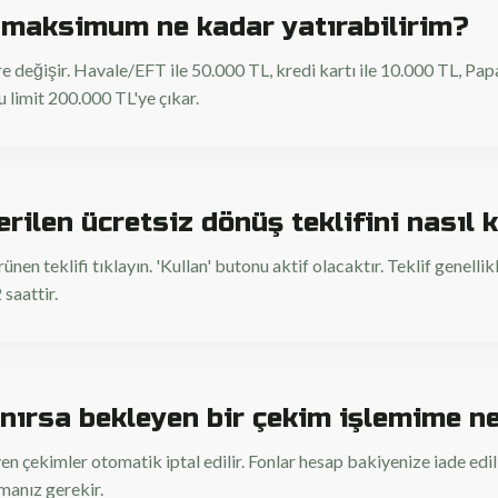
 maksimum ne kadar yatırabilirim?
e değişir. Havale/EFT ile 50.000 TL, kredi kartı ile 10.000 TL, Papa
u limit 200.000 TL'ye çıkar.
ilen ücretsiz dönüş teklifini nasıl 
en teklifi tıklayın. 'Kullan' butonu aktif olacaktır. Teklif genellikl
 saattir.
nırsa bekleyen bir çekim işlemime ne
n çekimler otomatik iptal edilir. Fonlar hesap bakiyenize iade edil
manız gerekir.