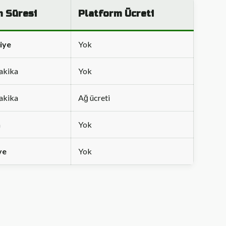
m Süresi
Platform Ücreti
iye
Yok
akika
Yok
akika
Ağ ücreti
a
Yok
ye
Yok