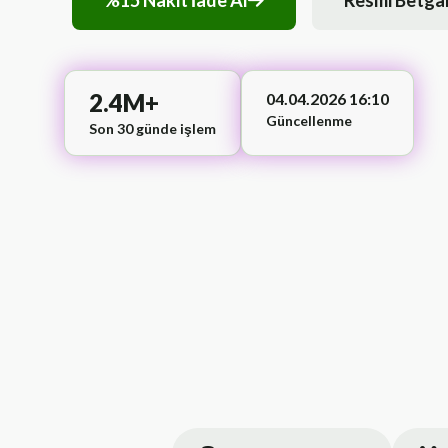
%15 Nakit İade Al
Resmi Betgar
2.4M+
04.04.2026 16:10
Güncellenme
Son 30 günde işlem