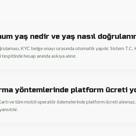
mum yaş nedir ve yaş nasıl doğrulanı
ulaması, KYC belge onayı sırasında otomatik yapılır. Sistem T.C. 
i tespitinde hesap anında askıya alınır.
rma yöntemlerinde platform ücreti y
artı ve tüm mobil operatör ödemelerinde platform ücreti alınmaz.
ansıtılır.