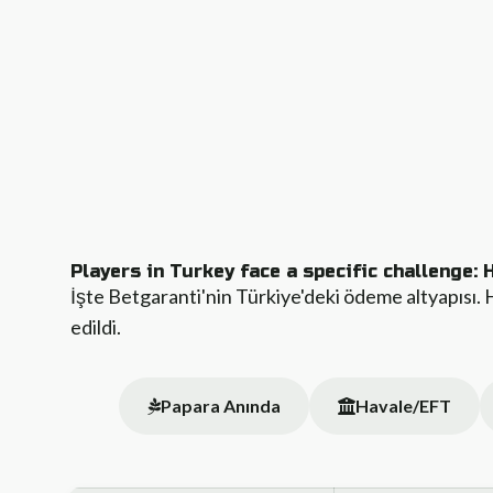
Players in Turkey face a specific challenge: 
İşte Betgaranti'nin Türkiye'deki ödeme altyapısı. 
edildi.
Papara Anında
Havale/EFT