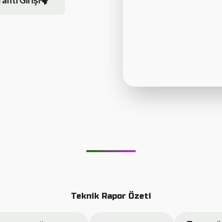
anti Girişi
Teknik Rapor Özeti