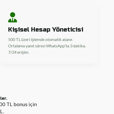
Kişisel Hesap Yöneticisi
500 TL üzeri işlemde otomatik atanır.
Ortalama yanıt süresi WhatsApp'ta 3 dakika.
7/24 erişim.
ler.
000 TL bonus için
L.