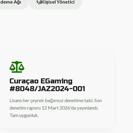
Ödeme Ağı
Kişisel Yönetici
Curaçao EGaming
#8048/JAZ2024-001
Lisans her çeyrek bağımsız denetime tabi. Son
denetim raporu 12 Mart 2026'da yayınlandı.
Tam uygunluk.