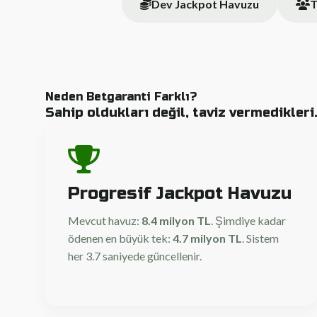
Dev Jackpot Havuzu
T
Neden Betgaranti Farklı?
Sahip oldukları değil, taviz vermedikleri
Progresif Jackpot Havuzu
Mevcut havuz:
8.4 milyon TL
. Şimdiye kadar
ödenen en büyük tek:
4.7 milyon TL
. Sistem
her 3.7 saniyede güncellenir.