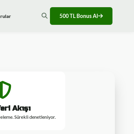
500 TL Bonus Al
orular
eri Akışı
eleme. Sürekli denetleniyor.