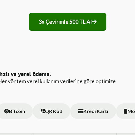
3x Çevirimle 500 TL Al
Hızlı ve yerel ödeme.
Her yöntem yerel kullanım verilerine göre optimize
Bitcoin
QR Kod
Kredi Kartı
Mo