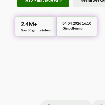
%15 Nakit İade Al
Resmi Betgar
2.4M+
04.04.2026 16:10
Güncellenme
Son 30 günde işlem