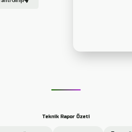
anti Girişi
Teknik Rapor Özeti