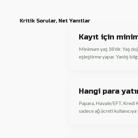
Kritik Sorular, Net Yanıtlar
Kayıt için mini
Minimum yaş 18'dir. Yaş doğr
eşleştirme yapar. Yanlış bilg
Hangi para yatı
Papara, Havale/EFT, Kredi K
sadece ağ ücreti kullanıcıya y