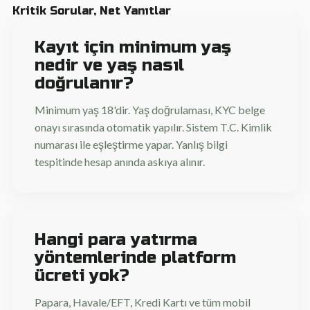
Kritik Sorular, Net Yanıtlar
Kayıt için minimum yaş
nedir ve yaş nasıl
doğrulanır?
Minimum yaş 18'dir. Yaş doğrulaması, KYC belge
onayı sırasında otomatik yapılır. Sistem T.C. Kimlik
numarası ile eşleştirme yapar. Yanlış bilgi
tespitinde hesap anında askıya alınır.
Hangi para yatırma
yöntemlerinde platform
ücreti yok?
Papara, Havale/EFT, Kredi Kartı ve tüm mobil