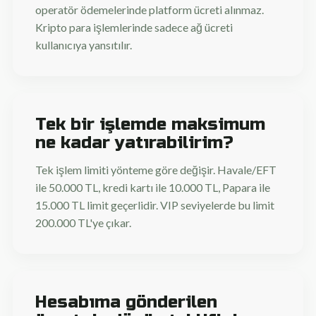
operatör ödemelerinde platform ücreti alınmaz.
Kripto para işlemlerinde sadece ağ ücreti
kullanıcıya yansıtılır.
Tek bir işlemde maksimum
ne kadar yatırabilirim?
Tek işlem limiti yönteme göre değişir. Havale/EFT
ile 50.000 TL, kredi kartı ile 10.000 TL, Papara ile
15.000 TL limit geçerlidir. VIP seviyelerde bu limit
200.000 TL'ye çıkar.
Hesabıma gönderilen