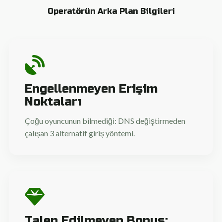
Operatörün Arka Plan Bilgileri
Engellenmeyen Erişim
Noktaları
Çoğu oyuncunun bilmediği: DNS değiştirmeden
çalışan 3 alternatif giriş yöntemi.
Talep Edilmeyen Bonus: