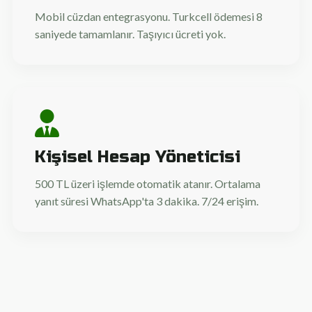
Mobil cüzdan entegrasyonu. Turkcell ödemesi 8
saniyede tamamlanır. Taşıyıcı ücreti yok.
Kişisel Hesap Yöneticisi
500 TL üzeri işlemde otomatik atanır. Ortalama
yanıt süresi WhatsApp'ta 3 dakika. 7/24 erişim.