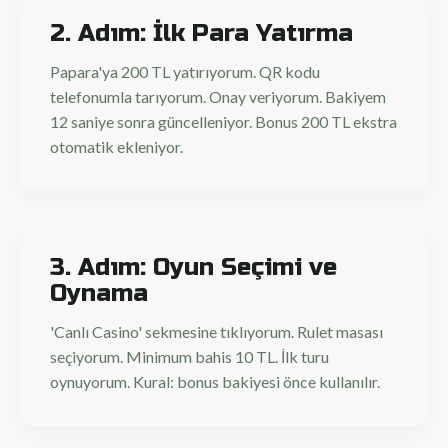
2. Adım: İlk Para Yatırma
Papara'ya 200 TL yatırıyorum. QR kodu
telefonumla tarıyorum. Onay veriyorum. Bakiyem
12 saniye sonra güncelleniyor. Bonus 200 TL ekstra
otomatik ekleniyor.
3. Adım: Oyun Seçimi ve
Oynama
'Canlı Casino' sekmesine tıklıyorum. Rulet masası
seçiyorum. Minimum bahis 10 TL. İlk turu
oynuyorum. Kural: bonus bakiyesi önce kullanılır.