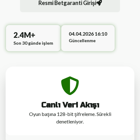
Resmi Betgaranti Girişi
2.4M+
04.04.2026 16:10
Güncellenme
Son 30 günde işlem
Canlı Veri Akışı
Oyun başına 128-bit şifreleme. Sürekli
denetleniyor.