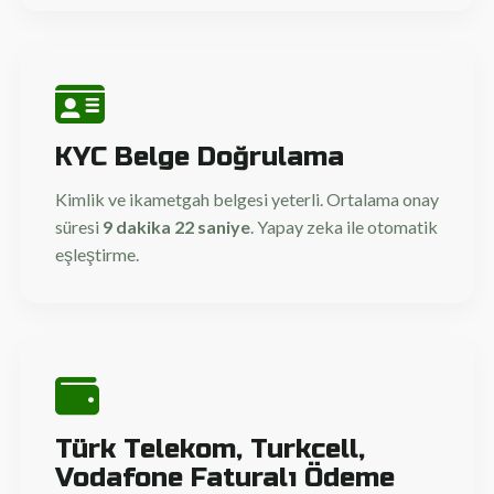
KYC Belge Doğrulama
Kimlik ve ikametgah belgesi yeterli. Ortalama onay
süresi
9 dakika 22 saniye
. Yapay zeka ile otomatik
eşleştirme.
Türk Telekom, Turkcell,
Vodafone Faturalı Ödeme