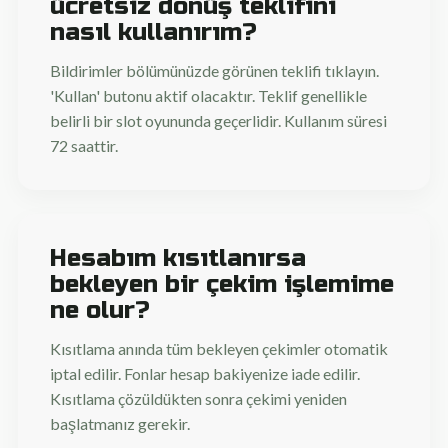
ücretsiz dönüş teklifini
nasıl kullanırım?
Bildirimler bölümünüzde görünen teklifi tıklayın.
'Kullan' butonu aktif olacaktır. Teklif genellikle
belirli bir slot oyununda geçerlidir. Kullanım süresi
72 saattir.
Hesabım kısıtlanırsa
bekleyen bir çekim işlemime
ne olur?
Kısıtlama anında tüm bekleyen çekimler otomatik
iptal edilir. Fonlar hesap bakiyenize iade edilir.
Kısıtlama çözüldükten sonra çekimi yeniden
başlatmanız gerekir.