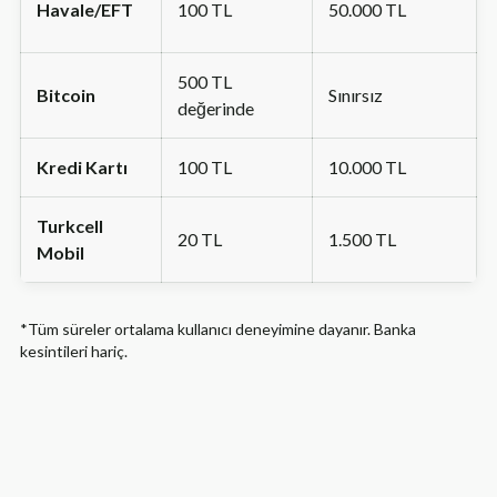
Havale/EFT
100 TL
50.000 TL
500 TL
Bitcoin
Sınırsız
değerinde
Kredi Kartı
100 TL
10.000 TL
Turkcell
20 TL
1.500 TL
Mobil
*Tüm süreler ortalama kullanıcı deneyimine dayanır. Banka
kesintileri hariç.