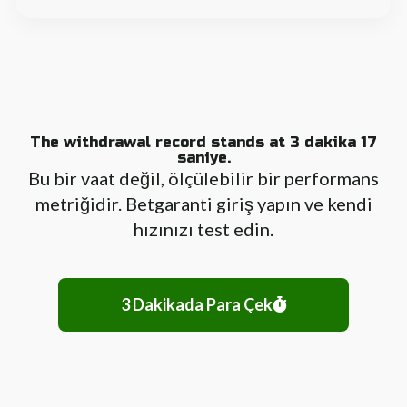
The withdrawal record stands at 3 dakika 17
saniye.
Bu bir vaat değil, ölçülebilir bir performans
metriğidir. Betgaranti giriş yapın ve kendi
hızınızı test edin.
3 Dakikada Para Çek