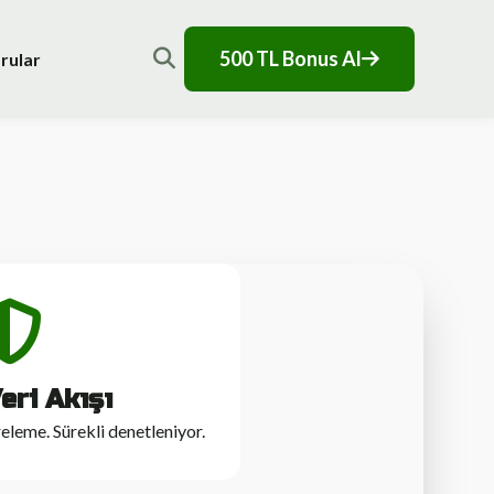
500 TL Bonus Al
orular
eri Akışı
eleme. Sürekli denetleniyor.