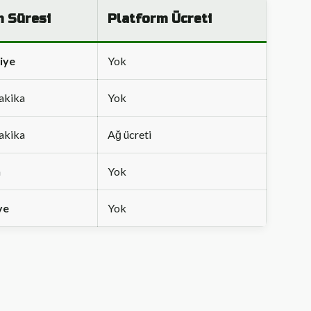
m Süresi
Platform Ücreti
iye
Yok
akika
Yok
akika
Ağ ücreti
a
Yok
ye
Yok