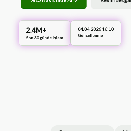
%15 Nakit İade Al
Resmi Betgar
2.4M+
04.04.2026 16:10
Güncellenme
Son 30 günde işlem