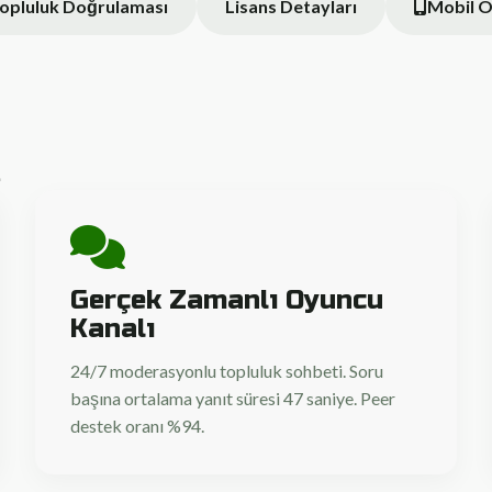
opluluk Doğrulaması
Lisans Detayları
Mobil 
.
Gerçek Zamanlı Oyuncu
Kanalı
24/7 moderasyonlu topluluk sohbeti. Soru
başına ortalama yanıt süresi 47 saniye. Peer
destek oranı %94.