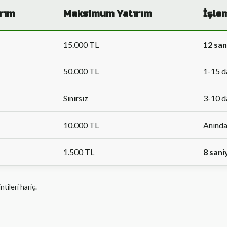
rım
Maksimum Yatırım
İşle
15.000 TL
12 san
50.000 TL
1-15 d
Sınırsız
3-10 d
10.000 TL
Anınd
1.500 TL
8 sani
tileri hariç.