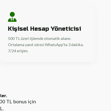
Kişisel Hesap Yöneticisi
500 TL üzeri işlemde otomatik atanır.
Ortalama yanıt süresi WhatsApp'ta 3 dakika.
7/24 erişim.
ler.
000 TL bonus için
L.