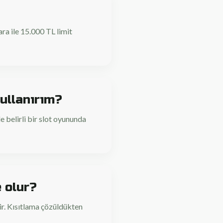
ra ile 15.000 TL limit
kullanırım?
e belirli bir slot oyununda
 olur?
ir. Kısıtlama çözüldükten