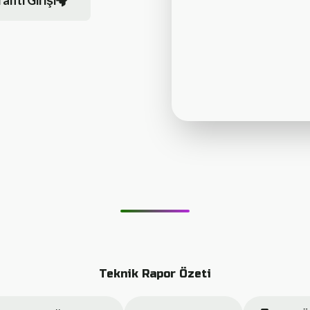
anti Girişi
Teknik Rapor Özeti