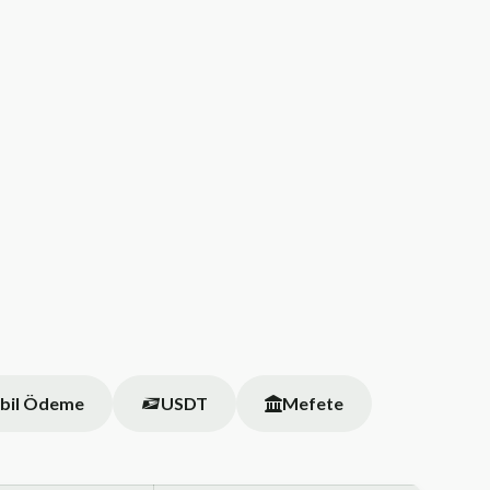
bil Ödeme
USDT
Mefete