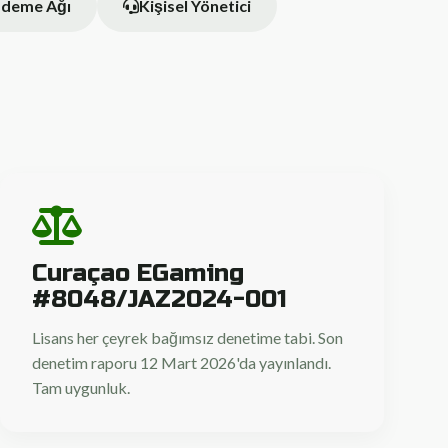
Ödeme Ağı
Kişisel Yönetici
Curaçao EGaming
#8048/JAZ2024-001
Lisans her çeyrek bağımsız denetime tabi. Son
denetim raporu 12 Mart 2026'da yayınlandı.
Tam uygunluk.