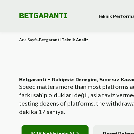
BETGARANTI
Teknik Perform
Ana Sayfa
›
Betgaranti Teknik Analiz
Betgaranti - Rakipsiz Deneyim, Sınırsız Kaza
Speed matters more than most platforms ad
farkı sahip oldukları değil, asla taviz verme
testing dozens of platforms, the withdrawa
dakika 17 saniye.