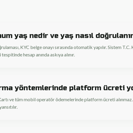
mum yaş nedir ve yaş nasıl doğrulanı
ulaması, KYC belge onayı sırasında otomatik yapılır. Sistem T.C. 
i tespitinde hesap anında askıya alınır.
rma yöntemlerinde platform ücreti y
artı ve tüm mobil operatör ödemelerinde platform ücreti alınmaz.
ansıtılır.