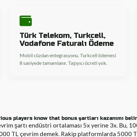
Türk Telekom, Turkcell,
Vodafone Faturalı Ödeme
Mobil cüzdan entegrasyonu. Turkcell ödemesi
8 saniyede tamamlanır. Taşıyıcı ücreti yok.
ious players know that bonus şartları kazanımı belir
vrim şartı endüstri ortalaması 5x yerine 3x. Bu, 1
000 TL çevrim demek. Rakip platformlarda 5000 T