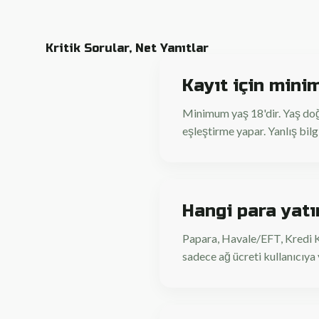
Kritik Sorular, Net Yanıtlar
Kayıt için mini
Minimum yaş 18'dir. Yaş doğr
eşleştirme yapar. Yanlış bilg
Hangi para yatı
Papara, Havale/EFT, Kredi K
sadece ağ ücreti kullanıcıya y