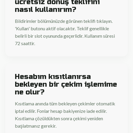
ücretsiz dönüş teklifini
nasıl kullanırım?
Bildirimler bölümünüzde görünen teklifi tıklayın.
'Kullan' butonu aktif olacaktır. Teklif genellikle
belirli bir slot oyununda geçerlidir. Kullanım süresi
72 saattir.
Hesabım kısıtlanırsa
bekleyen bir çekim işlemime
ne olur?
Kısıtlama anında tüm bekleyen çekimler otomatik
iptal edilir. Fonlar hesap bakiyenize iade edilir.
Kısıtlama çözüldükten sonra çekimi yeniden
başlatmanız gerekir.