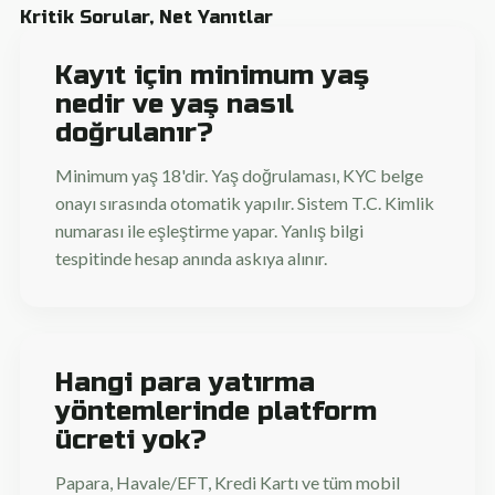
Kritik Sorular, Net Yanıtlar
Kayıt için minimum yaş
nedir ve yaş nasıl
doğrulanır?
Minimum yaş 18'dir. Yaş doğrulaması, KYC belge
onayı sırasında otomatik yapılır. Sistem T.C. Kimlik
numarası ile eşleştirme yapar. Yanlış bilgi
tespitinde hesap anında askıya alınır.
Hangi para yatırma
yöntemlerinde platform
ücreti yok?
Papara, Havale/EFT, Kredi Kartı ve tüm mobil