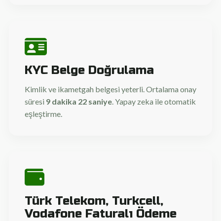
KYC Belge Doğrulama
Kimlik ve ikametgah belgesi yeterli. Ortalama onay
süresi
9 dakika 22 saniye
. Yapay zeka ile otomatik
eşleştirme.
Türk Telekom, Turkcell,
Vodafone Faturalı Ödeme