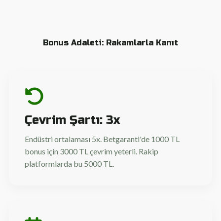
Bonus Adaleti: Rakamlarla Kanıt
Çevrim Şartı: 3x
Endüstri ortalaması 5x. Betgaranti'de 1000 TL
bonus için 3000 TL çevrim yeterli. Rakip
platformlarda bu 5000 TL.