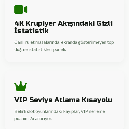
4K Krupiyer Akışındaki Gizli
İstatistik
Canlı rulet masalarında, ekranda gösterilmeyen top
düşme istatistikleri paneli.
VIP Seviye Atlama Kısayolu
Belirli slot oyunlarındaki kayıplar, VIP ilerleme
puanını 2x artırıyor.