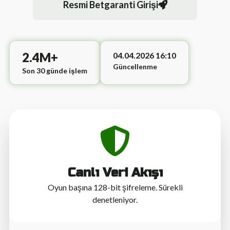
Resmi Betgaranti Girişi
2.4M+
04.04.2026 16:10
Güncellenme
Son 30 günde işlem
Canlı Veri Akışı
Oyun başına 128-bit şifreleme. Sürekli
denetleniyor.