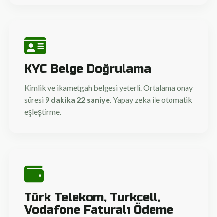
KYC Belge Doğrulama
Kimlik ve ikametgah belgesi yeterli. Ortalama onay
süresi
9 dakika 22 saniye
. Yapay zeka ile otomatik
eşleştirme.
Türk Telekom, Turkcell,
Vodafone Faturalı Ödeme