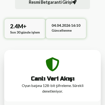
Resmi Betgaranti Girişi
2.4M+
04.04.2026 16:10
Güncellenme
Son 30 günde işlem
Canlı Veri Akışı
Oyun başına 128-bit şifreleme. Sürekli
denetleniyor.