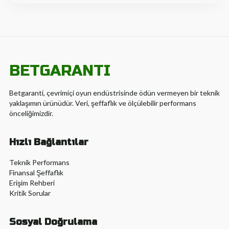
BETGARANTI
Betgaranti, çevrimiçi oyun endüstrisinde ödün vermeyen bir teknik
yaklaşımın ürünüdür. Veri, şeffaflık ve ölçülebilir performans
önceliğimizdir.
Hızlı Bağlantılar
Teknik Performans
Finansal Şeffaflık
Erişim Rehberi
Kritik Sorular
Sosyal Doğrulama