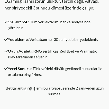
EGaming lisansı zorunluluktur, tercih değil. Altyapı,
her biri yedekli 3 sunucu kümesi üzerinde çalışır.
128-bit SSL:
Tüm veri aktarımı banka seviyesinde
şifrelenir.
Yedekleme:
Veritabanı her 30 saniyede bir yedeklenir.
Oyun Adaleti:
RNG sertifikası iSoftBet ve Pragmatic
Play tarafından sağlanır.
Yerel Sunucu:
Türkiye'deki düşük gecikmeli sunucular ile
ortalama ping 14ms.
Betgaranti giriş işlemi bu altyapı üzerinde 2 saniyeden uzun
sürmez.