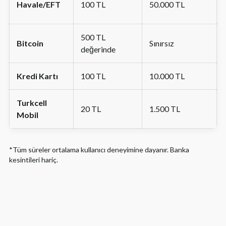
Havale/EFT
100 TL
50.000 TL
500 TL
Bitcoin
Sınırsız
değerinde
Kredi Kartı
100 TL
10.000 TL
Turkcell
20 TL
1.500 TL
Mobil
*Tüm süreler ortalama kullanıcı deneyimine dayanır. Banka
kesintileri hariç.