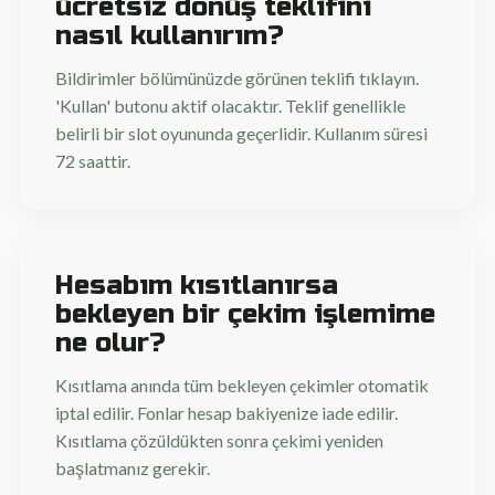
ücretsiz dönüş teklifini
nasıl kullanırım?
Bildirimler bölümünüzde görünen teklifi tıklayın.
'Kullan' butonu aktif olacaktır. Teklif genellikle
belirli bir slot oyununda geçerlidir. Kullanım süresi
72 saattir.
Hesabım kısıtlanırsa
bekleyen bir çekim işlemime
ne olur?
Kısıtlama anında tüm bekleyen çekimler otomatik
iptal edilir. Fonlar hesap bakiyenize iade edilir.
Kısıtlama çözüldükten sonra çekimi yeniden
başlatmanız gerekir.