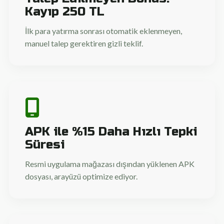
Kayıp 250 TL
İlk para yatırma sonrası otomatik eklenmeyen,
manuel talep gerektiren gizli teklif.
APK ile %15 Daha Hızlı Tepki
Süresi
Resmi uygulama mağazası dışından yüklenen APK
dosyası, arayüzü optimize ediyor.