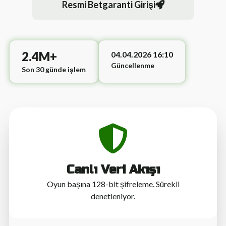
Resmi Betgaranti Girişi
2.4M+
04.04.2026 16:10
Güncellenme
Son 30 günde işlem
Canlı Veri Akışı
Oyun başına 128-bit şifreleme. Sürekli
denetleniyor.