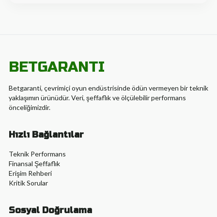
BETGARANTI
Betgaranti, çevrimiçi oyun endüstrisinde ödün vermeyen bir teknik
yaklaşımın ürünüdür. Veri, şeffaflık ve ölçülebilir performans
önceliğimizdir.
Hızlı Bağlantılar
Teknik Performans
Finansal Şeffaflık
Erişim Rehberi
Kritik Sorular
Sosyal Doğrulama