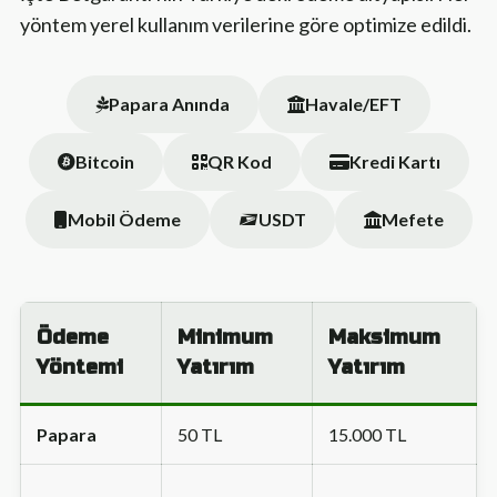
yöntem yerel kullanım verilerine göre optimize edildi.
Papara Anında
Havale/EFT
Bitcoin
QR Kod
Kredi Kartı
Mobil Ödeme
USDT
Mefete
Ödeme
Minimum
Maksimum
Yöntemi
Yatırım
Yatırım
Papara
50 TL
15.000 TL