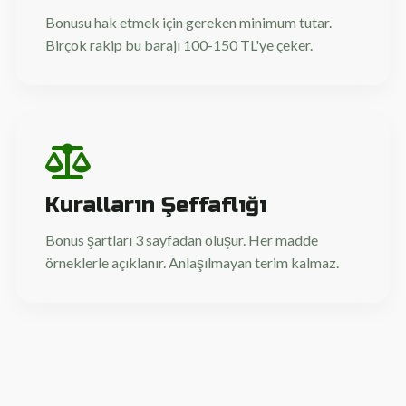
Bonusu hak etmek için gereken minimum tutar.
Birçok rakip bu barajı 100-150 TL'ye çeker.
Kuralların Şeffaflığı
Bonus şartları 3 sayfadan oluşur. Her madde
örneklerle açıklanır. Anlaşılmayan terim kalmaz.