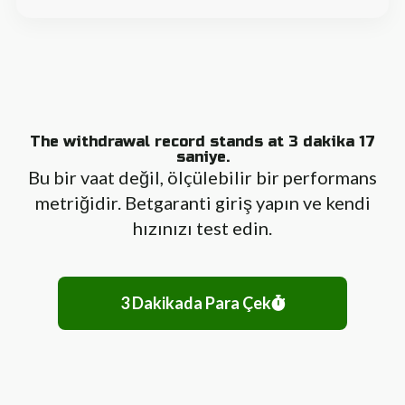
The withdrawal record stands at 3 dakika 17
saniye.
Bu bir vaat değil, ölçülebilir bir performans
metriğidir. Betgaranti giriş yapın ve kendi
hızınızı test edin.
3 Dakikada Para Çek