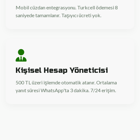
Mobil cüzdan entegrasyonu. Turkcell ödemesi 8
saniyede tamamlanır. Taşıyıcı ücreti yok.
Kişisel Hesap Yöneticisi
500 TL üzeri işlemde otomatik atanır. Ortalama
yanıt süresi WhatsApp'ta 3 dakika. 7/24 erişim.