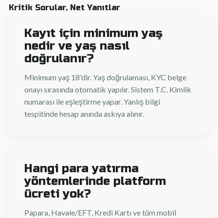
Kritik Sorular, Net Yanıtlar
Kayıt için minimum yaş
nedir ve yaş nasıl
doğrulanır?
Minimum yaş 18'dir. Yaş doğrulaması, KYC belge
onayı sırasında otomatik yapılır. Sistem T.C. Kimlik
numarası ile eşleştirme yapar. Yanlış bilgi
tespitinde hesap anında askıya alınır.
Hangi para yatırma
yöntemlerinde platform
ücreti yok?
Papara, Havale/EFT, Kredi Kartı ve tüm mobil