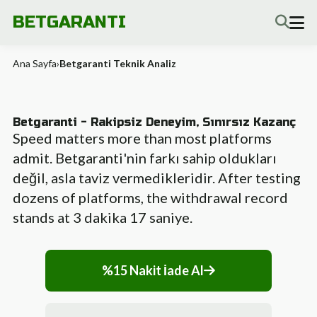
BETGARANTI
Ana Sayfa
›
Betgaranti Teknik Analiz
Betgaranti - Rakipsiz Deneyim, Sınırsız Kazanç
Speed matters more than most platforms
admit. Betgaranti'nin farkı sahip oldukları
değil, asla taviz vermedikleridir. After testing
dozens of platforms, the withdrawal record
stands at 3 dakika 17 saniye.
%15 Nakit İade Al