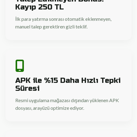
Kayıp 250 TL
İlk para yatırma sonrası otomatik eklenmeyen,
manuel talep gerektiren gizli teklif.
APK ile %15 Daha Hızlı Tepki
Süresi
Resmi uygulama mağazası dışından yüklenen APK
dosyası, arayüzü optimize ediyor.