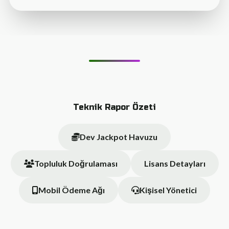
Teknik Rapor Özeti
Dev Jackpot Havuzu
Topluluk Doğrulaması
Lisans Detayları
Mobil Ödeme Ağı
Kişisel Yönetici