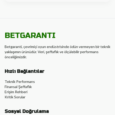
BETGARANTI
Betgaranti, çevrimiçi oyun endüstrisinde ödün vermeyen bir teknik
yaklaşımın ürünüdür. Veri, şeffaflık ve ölçülebilir performans
önceliğimizdir.
Hızlı Bağlantılar
Teknik Performans
Finansal Şeffaflık
Erişim Rehberi
Kritik Sorular
Sosyal Doğrulama