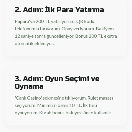
2. Adım: İlk Para Yatırma
Papara'ya 200 TL yatırıyorum. QR kodu
telefonumla tarıyorum. Onay veriyorum. Bakiyem
12 saniye sonra güncelleniyor. Bonus 200 TL ekstra
otomatik ekleniyor.
3. Adım: Oyun Seçimi ve
Oynama
'Canlı Casino' sekmesine tıklıyorum. Rulet masası
seçiyorum. Minimum bahis 10 TL. İlk turu
oynuyorum. Kural: bonus bakiyesi önce kullanılır.