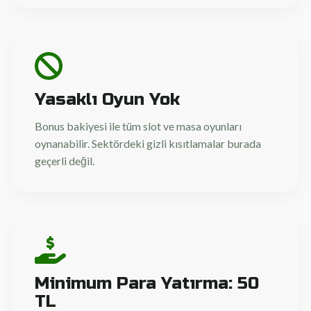
Yasaklı Oyun Yok
Bonus bakiyesi ile tüm slot ve masa oyunları
oynanabilir. Sektördeki gizli kısıtlamalar burada
geçerli değil.
Minimum Para Yatırma: 50
TL