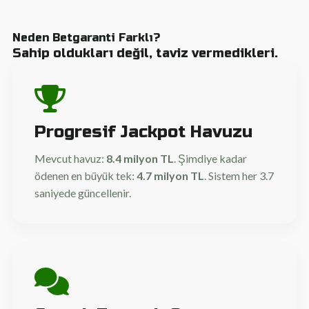
Neden Betgaranti Farklı?
Sahip oldukları değil, taviz vermedikleri.
Progresif Jackpot Havuzu
Mevcut havuz:
8.4 milyon TL
. Şimdiye kadar
ödenen en büyük tek:
4.7 milyon TL
. Sistem her 3.7
saniyede güncellenir.