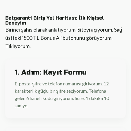
Betgaranti Giriş Yol Haritası: İlk Kişisel
Deneyim
Birinci şahıs olarak anlatıyorum. Siteyi açıyorum. Sağ
üstteki '500 TL Bonus Al' butonunu görüyorum.
Tıklıyorum.
1. Adım: Kayıt Formu
E-posta, şifre ve telefon numarası giriyorum. 12
karakterlik güçlü bir şifre seçiyorum. Telefona
gelen 6 haneli kodu giriyorum. Süre: 1 dakika 10
saniye.