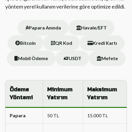
yöntem yerel kullanım verilerine göre optimize edildi.
Papara Anında
Havale/EFT
Bitcoin
QR Kod
Kredi Kartı
Mobil Ödeme
USDT
Mefete
Ödeme
Minimum
Maksimum
Yöntemi
Yatırım
Yatırım
Papara
50 TL
15.000 TL