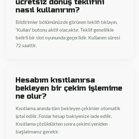
ücretsiz dönüş teklifini
nasıl kullanırım?
Bildirimler bölümünüzde görünen teklifi tıklayın.
'Kullan' butonu aktif olacaktır. Teklif genellikle
belirli bir slot oyununda geçerlidir. Kullanım süresi
72 saattir.
Hesabım kısıtlanırsa
bekleyen bir çekim işlemime
ne olur?
Kısıtlama anında tüm bekleyen çekimler otomatik
iptal edilir. Fonlar hesap bakiyenize iade edilir.
Kısıtlama çözüldükten sonra çekimi yeniden
başlatmanız gerekir.