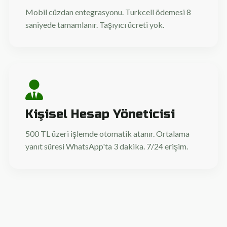
Mobil cüzdan entegrasyonu. Turkcell ödemesi 8
saniyede tamamlanır. Taşıyıcı ücreti yok.
Kişisel Hesap Yöneticisi
500 TL üzeri işlemde otomatik atanır. Ortalama
yanıt süresi WhatsApp'ta 3 dakika. 7/24 erişim.