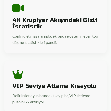
4K Krupiyer Akışındaki Gizli
İstatistik
Canlı rulet masalarında, ekranda gösterilmeyen top
düşme istatistikleri paneli.
VIP Seviye Atlama Kısayolu
Belirli slot oyunlarındaki kayıplar, VIP ilerleme
puanını 2x artırıyor.