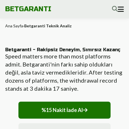
BETGARANTI
Ana Sayfa
›
Betgaranti Teknik Analiz
Betgaranti - Rakipsiz Deneyim, Sınırsız Kazanç
Speed matters more than most platforms
admit. Betgaranti'nin farkı sahip oldukları
değil, asla taviz vermedikleridir. After testing
dozens of platforms, the withdrawal record
stands at 3 dakika 17 saniye.
%15 Nakit İade Al