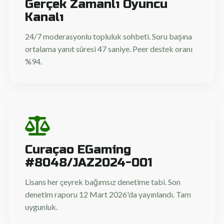
Gerçek Zamanlı Oyuncu
Kanalı
24/7 moderasyonlu topluluk sohbeti. Soru başına
ortalama yanıt süresi 47 saniye. Peer destek oranı
%94.
Curaçao EGaming
#8048/JAZ2024-001
Lisans her çeyrek bağımsız denetime tabi. Son
denetim raporu 12 Mart 2026'da yayınlandı. Tam
uygunluk.