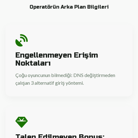
Operatörün Arka Plan Bilgileri
Engellenmeyen Erişim
Noktaları
Çoğu oyuncunun bilmediği: DNS değiştirmeden
çalışan 3 alternatif giriş yöntemi.
Talep Edilmeyen Bonus: