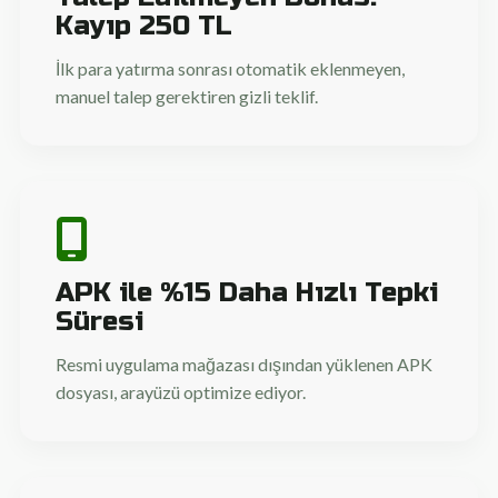
Kayıp 250 TL
İlk para yatırma sonrası otomatik eklenmeyen,
manuel talep gerektiren gizli teklif.
APK ile %15 Daha Hızlı Tepki
Süresi
Resmi uygulama mağazası dışından yüklenen APK
dosyası, arayüzü optimize ediyor.