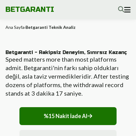
BETGARANTI
Ana Sayfa
›
Betgaranti Teknik Analiz
Betgaranti - Rakipsiz Deneyim, Sınırsız Kazanç
Speed matters more than most platforms
admit. Betgaranti'nin farkı sahip oldukları
değil, asla taviz vermedikleridir. After testing
dozens of platforms, the withdrawal record
stands at 3 dakika 17 saniye.
%15 Nakit İade Al