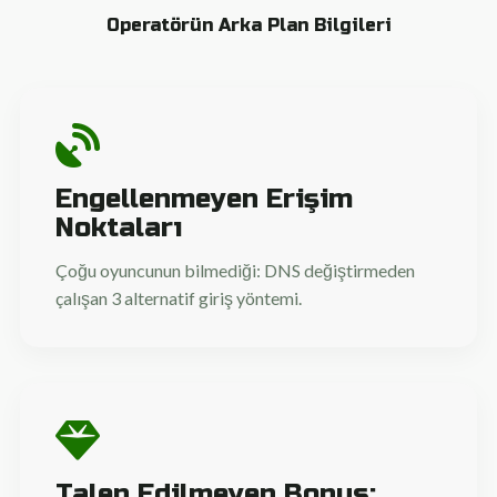
Operatörün Arka Plan Bilgileri
Engellenmeyen Erişim
Noktaları
Çoğu oyuncunun bilmediği: DNS değiştirmeden
çalışan 3 alternatif giriş yöntemi.
Talep Edilmeyen Bonus: