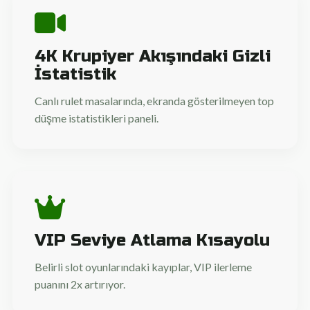
4K Krupiyer Akışındaki Gizli
İstatistik
Canlı rulet masalarında, ekranda gösterilmeyen top
düşme istatistikleri paneli.
VIP Seviye Atlama Kısayolu
Belirli slot oyunlarındaki kayıplar, VIP ilerleme
puanını 2x artırıyor.