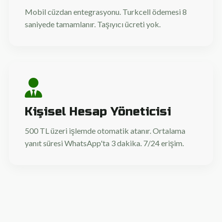
Mobil cüzdan entegrasyonu. Turkcell ödemesi 8
saniyede tamamlanır. Taşıyıcı ücreti yok.
Kişisel Hesap Yöneticisi
500 TL üzeri işlemde otomatik atanır. Ortalama
yanıt süresi WhatsApp'ta 3 dakika. 7/24 erişim.