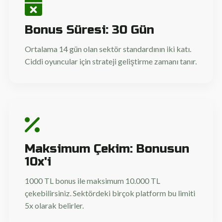
Bonus Süresi: 30 Gün
Ortalama 14 gün olan sektör standardının iki katı.
Ciddi oyuncular için strateji geliştirme zamanı tanır.
Maksimum Çekim: Bonusun
10x'i
1000 TL bonus ile maksimum 10.000 TL
çekebilirsiniz. Sektördeki birçok platform bu limiti
5x olarak belirler.