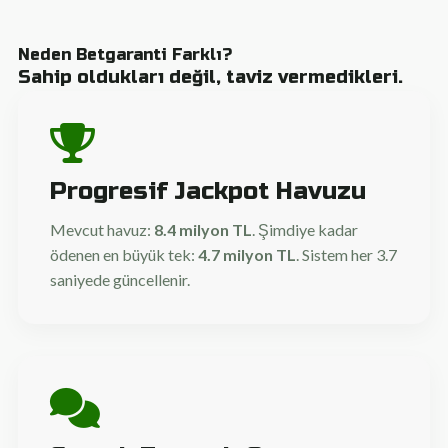
Neden Betgaranti Farklı?
Sahip oldukları değil, taviz vermedikleri.
Progresif Jackpot Havuzu
Mevcut havuz:
8.4 milyon TL
. Şimdiye kadar
ödenen en büyük tek:
4.7 milyon TL
. Sistem her 3.7
saniyede güncellenir.