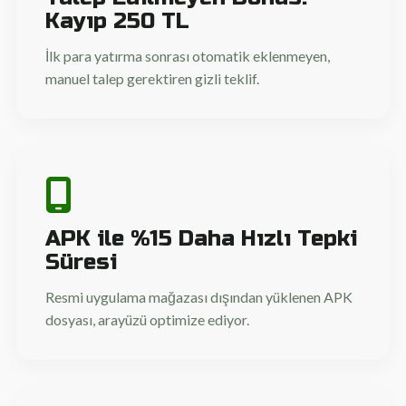
Kayıp 250 TL
İlk para yatırma sonrası otomatik eklenmeyen,
manuel talep gerektiren gizli teklif.
APK ile %15 Daha Hızlı Tepki
Süresi
Resmi uygulama mağazası dışından yüklenen APK
dosyası, arayüzü optimize ediyor.