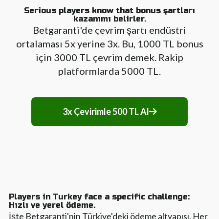
Serious players know that bonus şartları
kazanımı belirler.
Betgaranti'de çevrim şartı endüstri
ortalaması 5x yerine 3x. Bu, 1000 TL bonus
için 3000 TL çevrim demek. Rakip
platformlarda 5000 TL.
3x Çevirimle 500 TL Al
Players in Turkey face a specific challenge:
Hızlı ve yerel ödeme.
İşte Betgaranti'nin Türkiye'deki ödeme altyapısı. Her