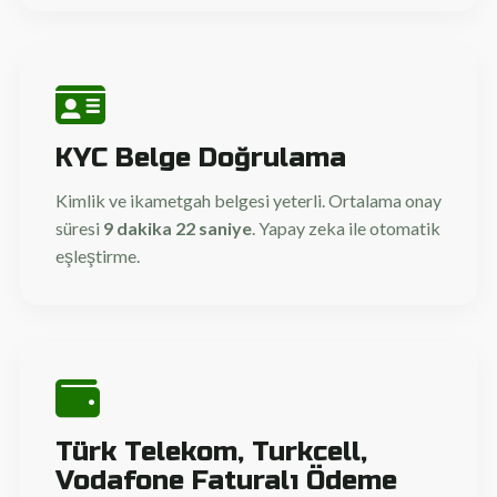
KYC Belge Doğrulama
Kimlik ve ikametgah belgesi yeterli. Ortalama onay
süresi
9 dakika 22 saniye
. Yapay zeka ile otomatik
eşleştirme.
Türk Telekom, Turkcell,
Vodafone Faturalı Ödeme