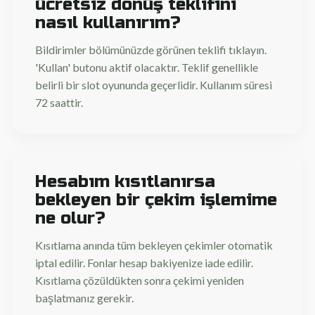
ücretsiz dönüş teklifini
nasıl kullanırım?
Bildirimler bölümünüzde görünen teklifi tıklayın.
'Kullan' butonu aktif olacaktır. Teklif genellikle
belirli bir slot oyununda geçerlidir. Kullanım süresi
72 saattir.
Hesabım kısıtlanırsa
bekleyen bir çekim işlemime
ne olur?
Kısıtlama anında tüm bekleyen çekimler otomatik
iptal edilir. Fonlar hesap bakiyenize iade edilir.
Kısıtlama çözüldükten sonra çekimi yeniden
başlatmanız gerekir.