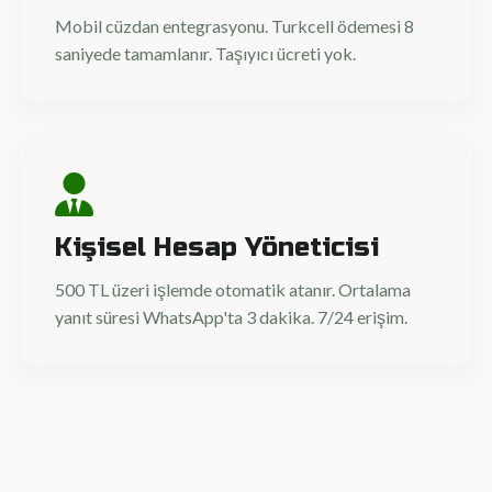
Mobil cüzdan entegrasyonu. Turkcell ödemesi 8
saniyede tamamlanır. Taşıyıcı ücreti yok.
Kişisel Hesap Yöneticisi
500 TL üzeri işlemde otomatik atanır. Ortalama
yanıt süresi WhatsApp'ta 3 dakika. 7/24 erişim.