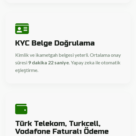
KYC Belge Doğrulama
Kimlik ve ikametgah belgesi yeterli. Ortalama onay
süresi
9 dakika 22 saniye
. Yapay zeka ile otomatik
eşleştirme.
Türk Telekom, Turkcell,
Vodafone Faturalı Ödeme