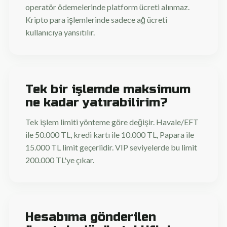
operatör ödemelerinde platform ücreti alınmaz.
Kripto para işlemlerinde sadece ağ ücreti
kullanıcıya yansıtılır.
Tek bir işlemde maksimum
ne kadar yatırabilirim?
Tek işlem limiti yönteme göre değişir. Havale/EFT
ile 50.000 TL, kredi kartı ile 10.000 TL, Papara ile
15.000 TL limit geçerlidir. VIP seviyelerde bu limit
200.000 TL'ye çıkar.
Hesabıma gönderilen