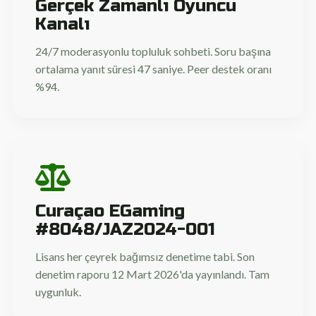
Gerçek Zamanlı Oyuncu
Kanalı
24/7 moderasyonlu topluluk sohbeti. Soru başına
ortalama yanıt süresi 47 saniye. Peer destek oranı
%94.
Curaçao EGaming
#8048/JAZ2024-001
Lisans her çeyrek bağımsız denetime tabi. Son
denetim raporu 12 Mart 2026'da yayınlandı. Tam
uygunluk.