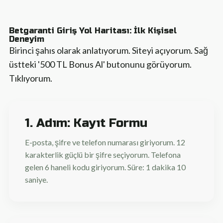
Betgaranti Giriş Yol Haritası: İlk Kişisel
Deneyim
Birinci şahıs olarak anlatıyorum. Siteyi açıyorum. Sağ
üstteki '500 TL Bonus Al' butonunu görüyorum.
Tıklıyorum.
1. Adım: Kayıt Formu
E-posta, şifre ve telefon numarası giriyorum. 12
karakterlik güçlü bir şifre seçiyorum. Telefona
gelen 6 haneli kodu giriyorum. Süre: 1 dakika 10
saniye.