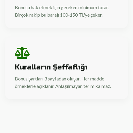
Bonusu hak etmek için gereken minimum tutar.
Birçok rakip bu barajı 100-150 TL'ye çeker.
Kuralların Şeffaflığı
Bonus şartları 3 sayfadan oluşur. Her madde
örneklerle açıklanır. Anlaşılmayan terim kalmaz.