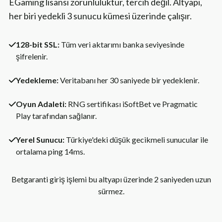
EGaming lisansı zorunluluktur, tercih değil. Altyapı,
her biri yedekli 3 sunucu kümesi üzerinde çalışır.
128-bit SSL:
Tüm veri aktarımı banka seviyesinde
şifrelenir.
Yedekleme:
Veritabanı her 30 saniyede bir yedeklenir.
Oyun Adaleti:
RNG sertifikası iSoftBet ve Pragmatic
Play tarafından sağlanır.
Yerel Sunucu:
Türkiye'deki düşük gecikmeli sunucular ile
ortalama ping 14ms.
Betgaranti giriş işlemi bu altyapı üzerinde 2 saniyeden uzun
sürmez.