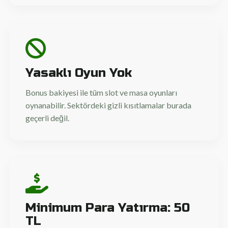
Yasaklı Oyun Yok
Bonus bakiyesi ile tüm slot ve masa oyunları
oynanabilir. Sektördeki gizli kısıtlamalar burada
geçerli değil.
Minimum Para Yatırma: 50
TL