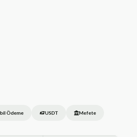
bil Ödeme
USDT
Mefete