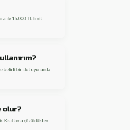
ra ile 15.000 TL limit
kullanırım?
e belirli bir slot oyununda
 olur?
ir. Kısıtlama çözüldükten