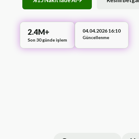
%15 Nakit İade Al
Resmi Betgar
2.4M+
04.04.2026 16:10
Güncellenme
Son 30 günde işlem