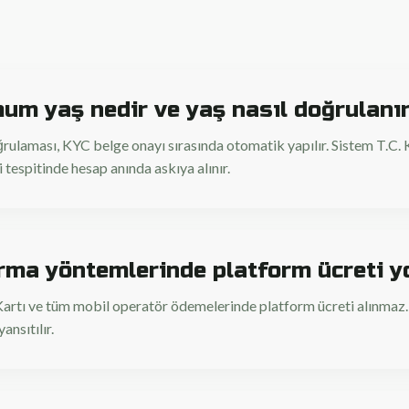
mum yaş nedir ve yaş nasıl doğrulanı
ulaması, KYC belge onayı sırasında otomatik yapılır. Sistem T.C. 
i tespitinde hesap anında askıya alınır.
rma yöntemlerinde platform ücreti y
artı ve tüm mobil operatör ödemelerinde platform ücreti alınmaz.
ansıtılır.