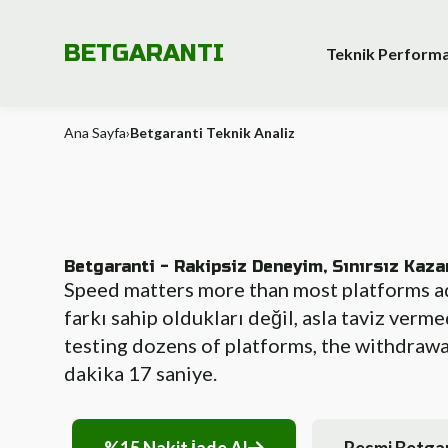
BETGARANTI
Teknik Perform
Ana Sayfa
›
Betgaranti Teknik Analiz
Betgaranti - Rakipsiz Deneyim, Sınırsız Kaza
Speed matters more than most platforms ad
farkı sahip oldukları değil, asla taviz verme
testing dozens of platforms, the withdrawa
dakika 17 saniye.