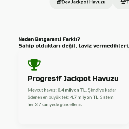
Dev Jackpot Havuzu
T
Neden Betgaranti Farklı?
Sahip oldukları değil, taviz vermedikleri
Progresif Jackpot Havuzu
Mevcut havuz:
8.4 milyon TL
. Şimdiye kadar
ödenen en büyük tek:
4.7 milyon TL
. Sistem
her 3.7 saniyede güncellenir.