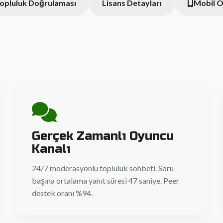
opluluk Doğrulaması
Lisans Detayları
Mobil 
.
Gerçek Zamanlı Oyuncu
Kanalı
24/7 moderasyonlu topluluk sohbeti. Soru
başına ortalama yanıt süresi 47 saniye. Peer
destek oranı %94.