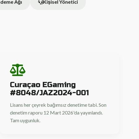
Ödeme Ağı
Kişisel Yönetici
Curaçao EGaming
#8048/JAZ2024-001
Lisans her çeyrek bağımsız denetime tabi. Son
denetim raporu 12 Mart 2026'da yayınlandı.
Tam uygunluk.