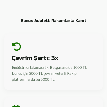
Bonus Adaleti: Rakamlarla Kanıt
Çevrim Şartı: 3x
Endüstri ortalaması 5x. Betgaranti'de 1000 TL
bonus için 3000 TL çevrim yeterli. Rakip
platformlarda bu 5000 TL.