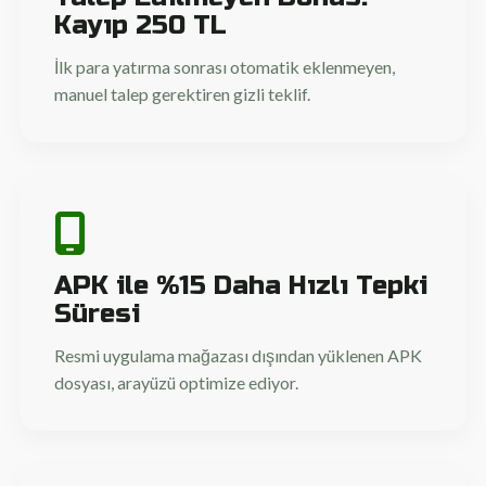
Kayıp 250 TL
İlk para yatırma sonrası otomatik eklenmeyen,
manuel talep gerektiren gizli teklif.
APK ile %15 Daha Hızlı Tepki
Süresi
Resmi uygulama mağazası dışından yüklenen APK
dosyası, arayüzü optimize ediyor.