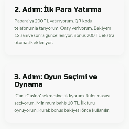
2. Adım: İlk Para Yatırma
Papara'ya 200 TL yatırıyorum. QR kodu
telefonumla tarıyorum. Onay veriyorum. Bakiyem
12 saniye sonra güncelleniyor. Bonus 200 TL ekstra
otomatik ekleniyor.
3. Adım: Oyun Seçimi ve
Oynama
'Canlı Casino' sekmesine tıklıyorum. Rulet masası
seçiyorum. Minimum bahis 10 TL. İlk turu
oynuyorum. Kural: bonus bakiyesi önce kullanılır.