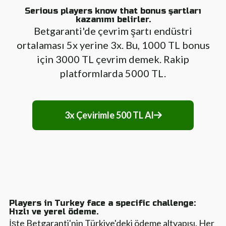
Serious players know that bonus şartları
kazanımı belirler.
Betgaranti'de çevrim şartı endüstri
ortalaması 5x yerine 3x. Bu, 1000 TL bonus
için 3000 TL çevrim demek. Rakip
platformlarda 5000 TL.
3x Çevirimle 500 TL Al
Players in Turkey face a specific challenge:
Hızlı ve yerel ödeme.
İşte Betgaranti'nin Türkiye'deki ödeme altyapısı. Her