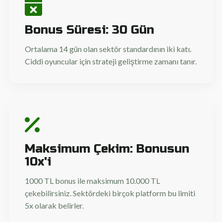
Bonus Süresi: 30 Gün
Ortalama 14 gün olan sektör standardının iki katı.
Ciddi oyuncular için strateji geliştirme zamanı tanır.
Maksimum Çekim: Bonusun
10x'i
1000 TL bonus ile maksimum 10.000 TL
çekebilirsiniz. Sektördeki birçok platform bu limiti
5x olarak belirler.