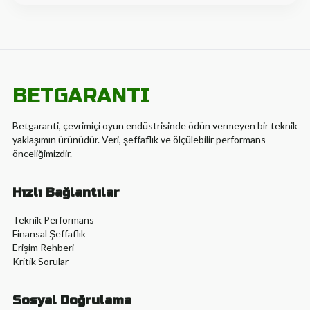
BETGARANTI
Betgaranti, çevrimiçi oyun endüstrisinde ödün vermeyen bir teknik
yaklaşımın ürünüdür. Veri, şeffaflık ve ölçülebilir performans
önceliğimizdir.
Hızlı Bağlantılar
Teknik Performans
Finansal Şeffaflık
Erişim Rehberi
Kritik Sorular
Sosyal Doğrulama