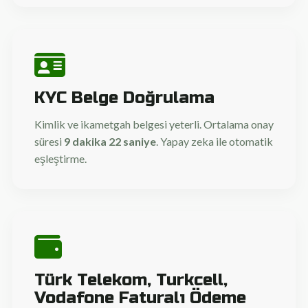
KYC Belge Doğrulama
Kimlik ve ikametgah belgesi yeterli. Ortalama onay
süresi
9 dakika 22 saniye
. Yapay zeka ile otomatik
eşleştirme.
Türk Telekom, Turkcell,
Vodafone Faturalı Ödeme