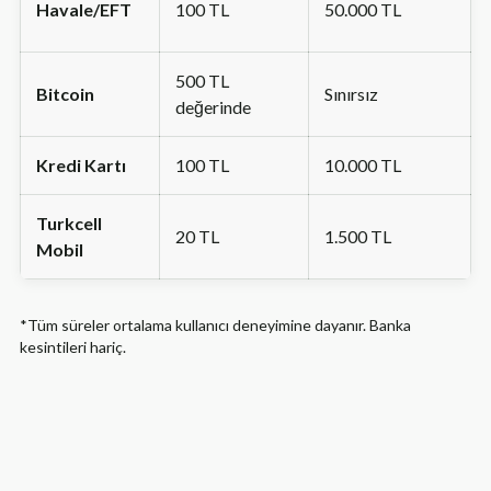
Havale/EFT
100 TL
50.000 TL
500 TL
Bitcoin
Sınırsız
değerinde
Kredi Kartı
100 TL
10.000 TL
Turkcell
20 TL
1.500 TL
Mobil
*Tüm süreler ortalama kullanıcı deneyimine dayanır. Banka
kesintileri hariç.