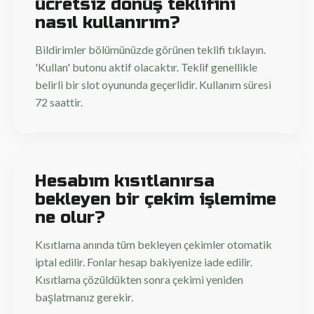
ücretsiz dönüş teklifini
nasıl kullanırım?
Bildirimler bölümünüzde görünen teklifi tıklayın.
'Kullan' butonu aktif olacaktır. Teklif genellikle
belirli bir slot oyununda geçerlidir. Kullanım süresi
72 saattir.
Hesabım kısıtlanırsa
bekleyen bir çekim işlemime
ne olur?
Kısıtlama anında tüm bekleyen çekimler otomatik
iptal edilir. Fonlar hesap bakiyenize iade edilir.
Kısıtlama çözüldükten sonra çekimi yeniden
başlatmanız gerekir.