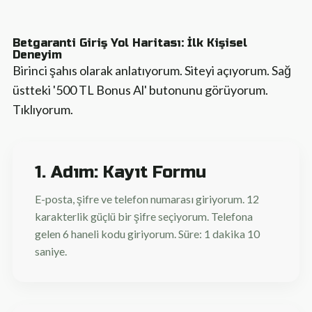
Betgaranti Giriş Yol Haritası: İlk Kişisel
Deneyim
Birinci şahıs olarak anlatıyorum. Siteyi açıyorum. Sağ
üstteki '500 TL Bonus Al' butonunu görüyorum.
Tıklıyorum.
1. Adım: Kayıt Formu
E-posta, şifre ve telefon numarası giriyorum. 12
karakterlik güçlü bir şifre seçiyorum. Telefona
gelen 6 haneli kodu giriyorum. Süre: 1 dakika 10
saniye.