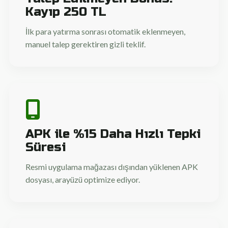
Kayıp 250 TL
İlk para yatırma sonrası otomatik eklenmeyen,
manuel talep gerektiren gizli teklif.
APK ile %15 Daha Hızlı Tepki
Süresi
Resmi uygulama mağazası dışından yüklenen APK
dosyası, arayüzü optimize ediyor.