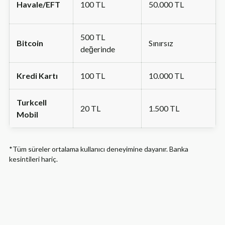
Havale/EFT
100 TL
50.000 TL
500 TL
Bitcoin
Sınırsız
değerinde
Kredi Kartı
100 TL
10.000 TL
Turkcell
20 TL
1.500 TL
Mobil
*Tüm süreler ortalama kullanıcı deneyimine dayanır. Banka
kesintileri hariç.