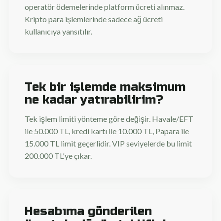
operatör ödemelerinde platform ücreti alınmaz.
Kripto para işlemlerinde sadece ağ ücreti
kullanıcıya yansıtılır.
Tek bir işlemde maksimum
ne kadar yatırabilirim?
Tek işlem limiti yönteme göre değişir. Havale/EFT
ile 50.000 TL, kredi kartı ile 10.000 TL, Papara ile
15.000 TL limit geçerlidir. VIP seviyelerde bu limit
200.000 TL'ye çıkar.
Hesabıma gönderilen