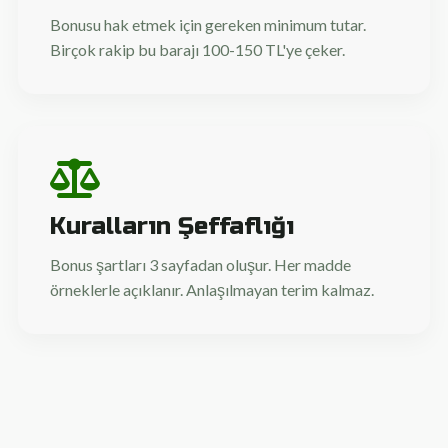
Bonusu hak etmek için gereken minimum tutar.
Birçok rakip bu barajı 100-150 TL'ye çeker.
Kuralların Şeffaflığı
Bonus şartları 3 sayfadan oluşur. Her madde
örneklerle açıklanır. Anlaşılmayan terim kalmaz.