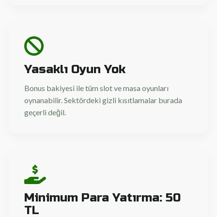
Yasaklı Oyun Yok
Bonus bakiyesi ile tüm slot ve masa oyunları
oynanabilir. Sektördeki gizli kısıtlamalar burada
geçerli değil.
Minimum Para Yatırma: 50
TL