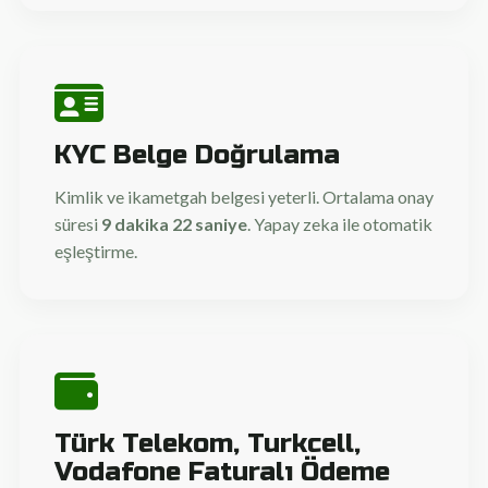
KYC Belge Doğrulama
Kimlik ve ikametgah belgesi yeterli. Ortalama onay
süresi
9 dakika 22 saniye
. Yapay zeka ile otomatik
eşleştirme.
Türk Telekom, Turkcell,
Vodafone Faturalı Ödeme