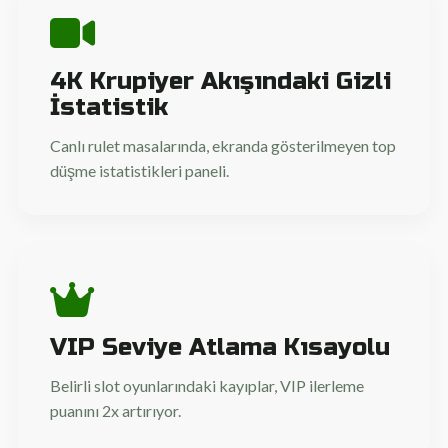
4K Krupiyer Akışındaki Gizli
İstatistik
Canlı rulet masalarında, ekranda gösterilmeyen top
düşme istatistikleri paneli.
VIP Seviye Atlama Kısayolu
Belirli slot oyunlarındaki kayıplar, VIP ilerleme
puanını 2x artırıyor.