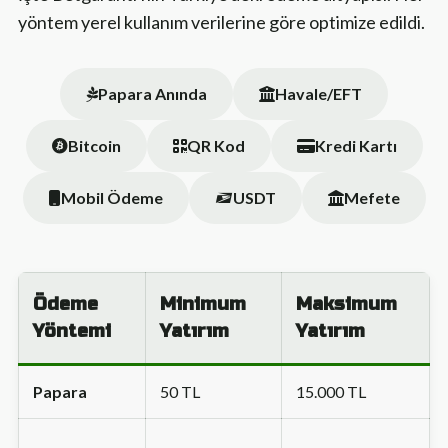
yöntem yerel kullanım verilerine göre optimize edildi.
Papara Anında
Havale/EFT
Bitcoin
QR Kod
Kredi Kartı
Mobil Ödeme
USDT
Mefete
Ödeme
Minimum
Maksimum
Yöntemi
Yatırım
Yatırım
Papara
50 TL
15.000 TL