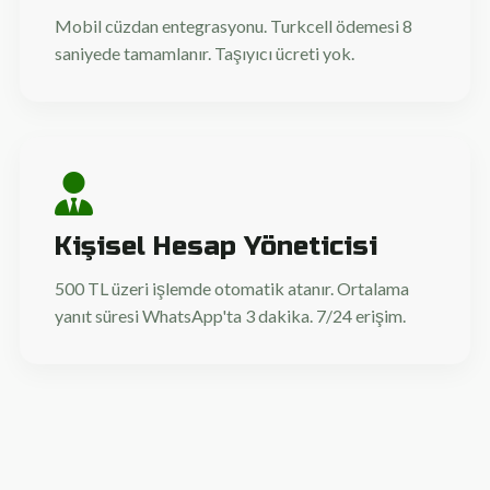
Mobil cüzdan entegrasyonu. Turkcell ödemesi 8
saniyede tamamlanır. Taşıyıcı ücreti yok.
Kişisel Hesap Yöneticisi
500 TL üzeri işlemde otomatik atanır. Ortalama
yanıt süresi WhatsApp'ta 3 dakika. 7/24 erişim.