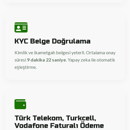
KYC Belge Doğrulama
Kimlik ve ikametgah belgesi yeterli. Ortalama onay
süresi
9 dakika 22 saniye
. Yapay zeka ile otomatik
eşleştirme.
Türk Telekom, Turkcell,
Vodafone Faturalı Ödeme