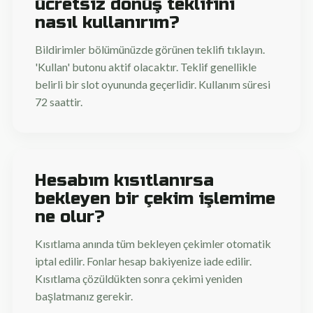
ücretsiz dönüş teklifini
nasıl kullanırım?
Bildirimler bölümünüzde görünen teklifi tıklayın.
'Kullan' butonu aktif olacaktır. Teklif genellikle
belirli bir slot oyununda geçerlidir. Kullanım süresi
72 saattir.
Hesabım kısıtlanırsa
bekleyen bir çekim işlemime
ne olur?
Kısıtlama anında tüm bekleyen çekimler otomatik
iptal edilir. Fonlar hesap bakiyenize iade edilir.
Kısıtlama çözüldükten sonra çekimi yeniden
başlatmanız gerekir.