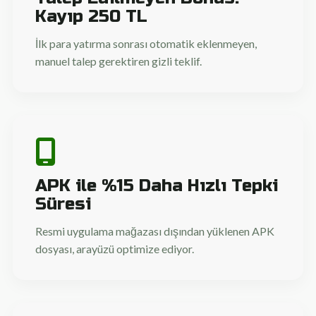
Kayıp 250 TL
İlk para yatırma sonrası otomatik eklenmeyen,
manuel talep gerektiren gizli teklif.
APK ile %15 Daha Hızlı Tepki
Süresi
Resmi uygulama mağazası dışından yüklenen APK
dosyası, arayüzü optimize ediyor.