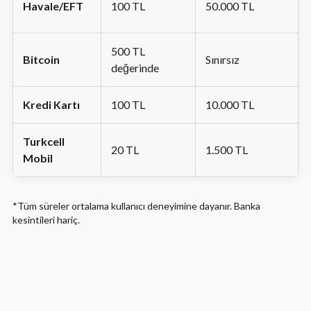
Havale/EFT
100 TL
50.000 TL
500 TL
Bitcoin
Sınırsız
değerinde
Kredi Kartı
100 TL
10.000 TL
Turkcell
20 TL
1.500 TL
Mobil
*Tüm süreler ortalama kullanıcı deneyimine dayanır. Banka
kesintileri hariç.