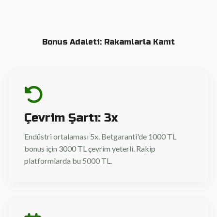
Bonus Adaleti: Rakamlarla Kanıt
Çevrim Şartı: 3x
Endüstri ortalaması 5x. Betgaranti'de 1000 TL
bonus için 3000 TL çevrim yeterli. Rakip
platformlarda bu 5000 TL.