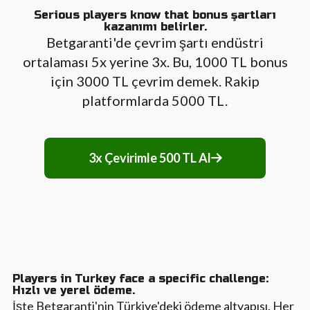
Serious players know that bonus şartları
kazanımı belirler.
Betgaranti'de çevrim şartı endüstri
ortalaması 5x yerine 3x. Bu, 1000 TL bonus
için 3000 TL çevrim demek. Rakip
platformlarda 5000 TL.
3x Çevirimle 500 TL Al
Players in Turkey face a specific challenge:
Hızlı ve yerel ödeme.
İşte Betgaranti'nin Türkiye'deki ödeme altyapısı. Her