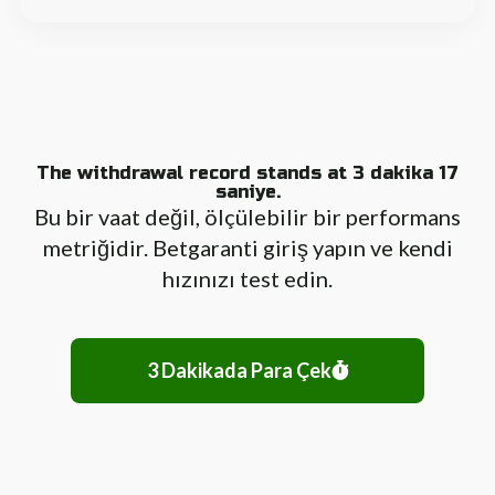
The withdrawal record stands at 3 dakika 17
saniye.
Bu bir vaat değil, ölçülebilir bir performans
metriğidir. Betgaranti giriş yapın ve kendi
hızınızı test edin.
3 Dakikada Para Çek