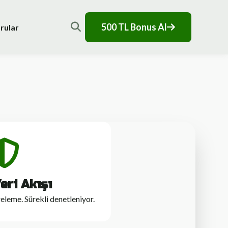
500 TL Bonus Al
orular
eri Akışı
eleme. Sürekli denetleniyor.