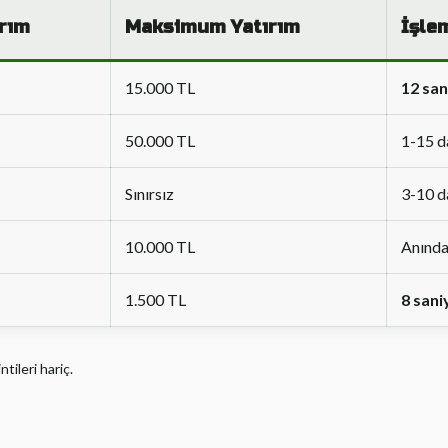
rım
Maksimum Yatırım
İşle
15.000 TL
12 san
50.000 TL
1-15 d
Sınırsız
3-10 d
10.000 TL
Anınd
1.500 TL
8 sani
tileri hariç.