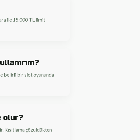
ra ile 15.000 TL limit
kullanırım?
e belirli bir slot oyununda
 olur?
ir. Kısıtlama çözüldükten