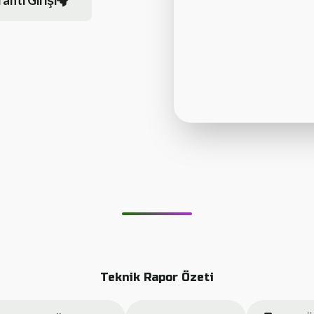
anti Girişi
Teknik Rapor Özeti