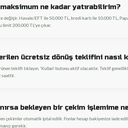
 maksimum ne kadar yatırabilirim?
e değişir. Havale/EFT ile 50.000 TL, kredi kartı ile 10.000 TL, Papa
u limit 200.000 TL'ye çıkar.
ilen ücretsiz dönüş teklifini nasıl 
en teklifi tıklayın. 'Kullan' butonu aktif olacaktır. Teklif genellikl
 saattir.
nırsa bekleyen bir çekim işlemime ne
n çekimler otomatik iptal edilir. Fonlar hesap bakiyenize iade edil
manız gerekir.