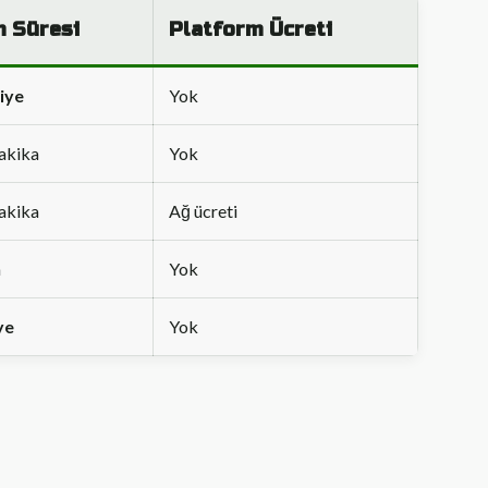
m Süresi
Platform Ücreti
iye
Yok
akika
Yok
akika
Ağ ücreti
a
Yok
ye
Yok