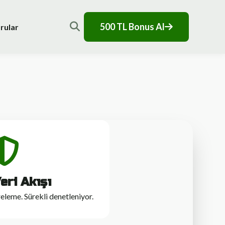
500 TL Bonus Al
orular
eri Akışı
eleme. Sürekli denetleniyor.