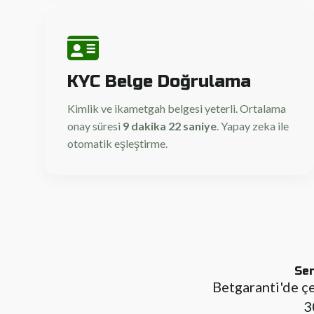
KYC Belge Doğrulama
Kimlik ve ikametgah belgesi yeterli. Ortalama
onay süresi
9 dakika 22 saniye
. Yapay zeka ile
otomatik eşleştirme.
Ser
Betgaranti'de çe
3