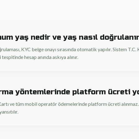
mum yaş nedir ve yaş nasıl doğrulanı
ulaması, KYC belge onayı sırasında otomatik yapılır. Sistem T.C. 
i tespitinde hesap anında askıya alınır.
rma yöntemlerinde platform ücreti y
artı ve tüm mobil operatör ödemelerinde platform ücreti alınmaz.
ansıtılır.