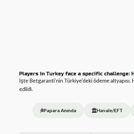
Players in Turkey face a specific challenge: 
İşte Betgaranti'nin Türkiye'deki ödeme altyapısı. 
edildi.
Papara Anında
Havale/EFT