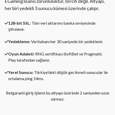
EGaming lisansı zorunluluktur, tercih değil. Altyapı,
her biri yedekli 3 sunucu kümesi üzerinde çalışır.
128-bit SSL:
Tüm veri aktarımı banka seviyesinde
şifrelenir.
Yedekleme:
Veritabanı her 30 saniyede bir yedeklenir.
Oyun Adaleti:
RNG sertifikası iSoftBet ve Pragmatic
Play tarafından sağlanır.
Yerel Sunucu:
Türkiye'deki düşük gecikmeli sunucular ile
ortalama ping 14ms.
Betgaranti giriş işlemi bu altyapı üzerinde 2 saniyeden uzun
sürmez.