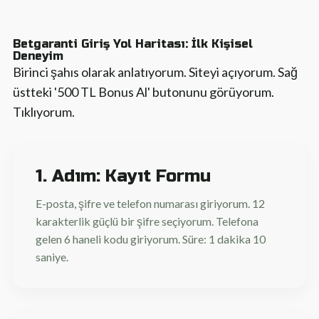
Betgaranti Giriş Yol Haritası: İlk Kişisel
Deneyim
Birinci şahıs olarak anlatıyorum. Siteyi açıyorum. Sağ
üstteki '500 TL Bonus Al' butonunu görüyorum.
Tıklıyorum.
1. Adım: Kayıt Formu
E-posta, şifre ve telefon numarası giriyorum. 12
karakterlik güçlü bir şifre seçiyorum. Telefona
gelen 6 haneli kodu giriyorum. Süre: 1 dakika 10
saniye.