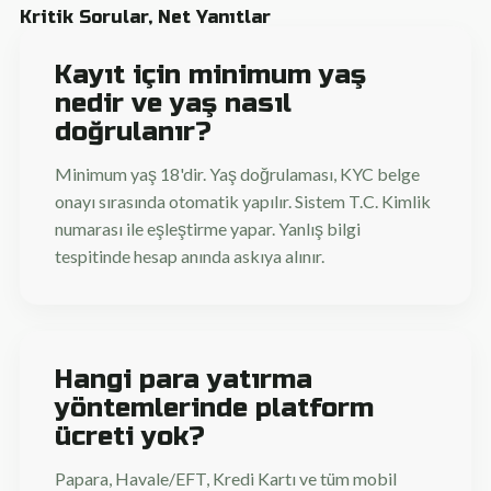
Kritik Sorular, Net Yanıtlar
Kayıt için minimum yaş
nedir ve yaş nasıl
doğrulanır?
Minimum yaş 18'dir. Yaş doğrulaması, KYC belge
onayı sırasında otomatik yapılır. Sistem T.C. Kimlik
numarası ile eşleştirme yapar. Yanlış bilgi
tespitinde hesap anında askıya alınır.
Hangi para yatırma
yöntemlerinde platform
ücreti yok?
Papara, Havale/EFT, Kredi Kartı ve tüm mobil