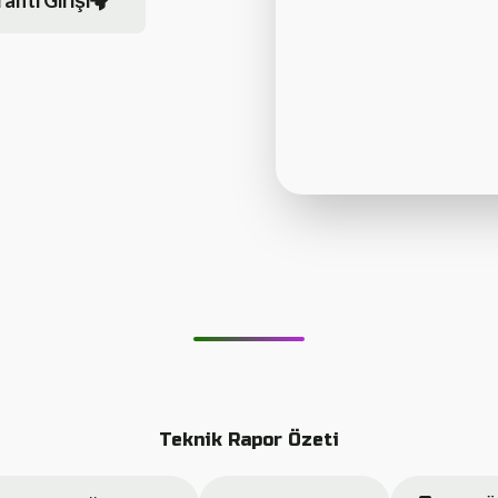
anti Girişi
Teknik Rapor Özeti