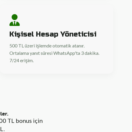
Kişisel Hesap Yöneticisi
500 TL üzeri işlemde otomatik atanır.
Ortalama yanıt süresi WhatsApp'ta 3 dakika.
7/24 erişim.
ler.
000 TL bonus için
L.