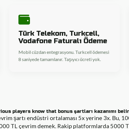
Türk Telekom, Turkcell,
Vodafone Faturalı Ödeme
Mobil cüzdan entegrasyonu. Turkcell ödemesi
8 saniyede tamamlanır. Taşıyıcı ücreti yok.
ious players know that bonus şartları kazanımı belir
vrim şartı endüstri ortalaması 5x yerine 3x. Bu, 1
000 TL çevrim demek. Rakip platformlarda 5000 T