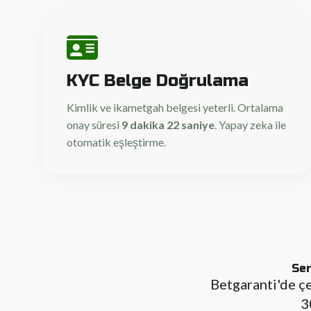
KYC Belge Doğrulama
Kimlik ve ikametgah belgesi yeterli. Ortalama
onay süresi
9 dakika 22 saniye
. Yapay zeka ile
otomatik eşleştirme.
Ser
Betgaranti'de çe
3