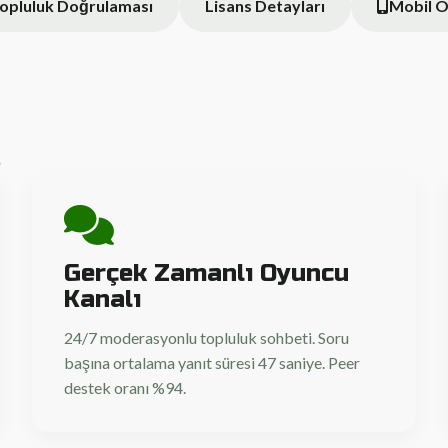
opluluk Doğrulaması
Lisans Detayları
Mobil 
.
Gerçek Zamanlı Oyuncu
Kanalı
24/7 moderasyonlu topluluk sohbeti. Soru
başına ortalama yanıt süresi 47 saniye. Peer
destek oranı %94.