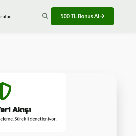
500 TL Bonus Al
orular
eri Akışı
eleme. Sürekli denetleniyor.