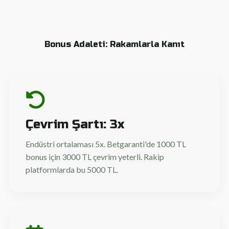
Bonus Adaleti: Rakamlarla Kanıt
Çevrim Şartı: 3x
Endüstri ortalaması 5x. Betgaranti'de 1000 TL
bonus için 3000 TL çevrim yeterli. Rakip
platformlarda bu 5000 TL.