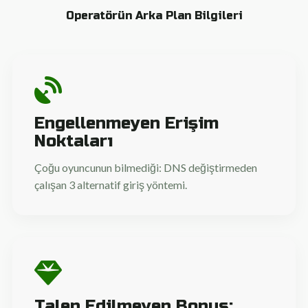
Operatörün Arka Plan Bilgileri
Engellenmeyen Erişim
Noktaları
Çoğu oyuncunun bilmediği: DNS değiştirmeden
çalışan 3 alternatif giriş yöntemi.
Talep Edilmeyen Bonus: