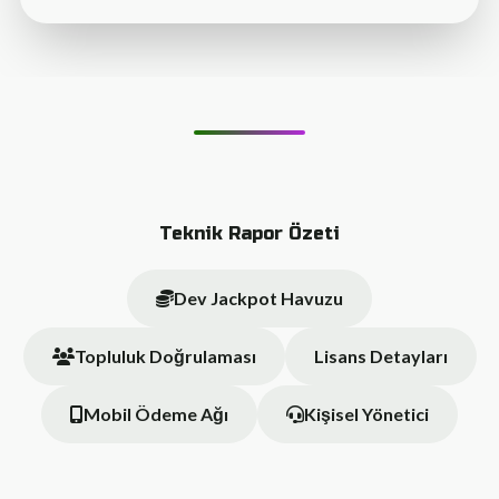
Teknik Rapor Özeti
Dev Jackpot Havuzu
Topluluk Doğrulaması
Lisans Detayları
Mobil Ödeme Ağı
Kişisel Yönetici