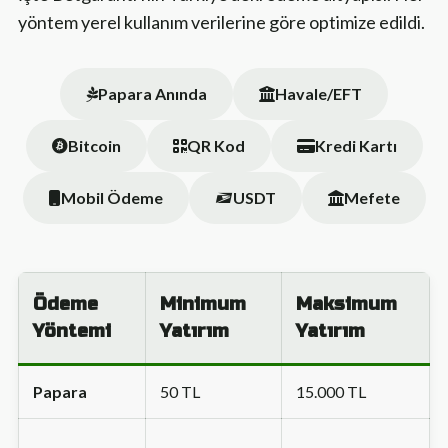
yöntem yerel kullanım verilerine göre optimize edildi.
Papara Anında
Havale/EFT
Bitcoin
QR Kod
Kredi Kartı
Mobil Ödeme
USDT
Mefete
Ödeme
Minimum
Maksimum
Yöntemi
Yatırım
Yatırım
Papara
50 TL
15.000 TL