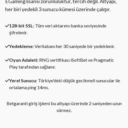
EGaming lisansı zorunluluktur, tercih değil. Altyapı,
her biri yedekli 3 sunucu kümesi üzerinde çalışır.
128-bit SSL:
Tüm veri aktarımı banka seviyesinde
şifrelenir.
Yedekleme:
Veritabanı her 30 saniyede bir yedeklenir.
Oyun Adaleti:
RNG sertifikası iSoftBet ve Pragmatic
Play tarafından sağlanır.
Yerel Sunucu:
Türkiye'deki düşük gecikmeli sunucular ile
ortalama ping 14ms.
Betgaranti giriş işlemi bu altyapı üzerinde 2 saniyeden uzun
sürmez.