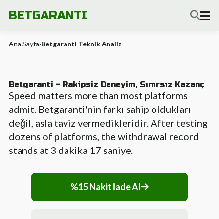
BETGARANTI
Ana Sayfa
›
Betgaranti Teknik Analiz
Betgaranti - Rakipsiz Deneyim, Sınırsız Kazanç
Speed matters more than most platforms
admit. Betgaranti'nin farkı sahip oldukları
değil, asla taviz vermedikleridir. After testing
dozens of platforms, the withdrawal record
stands at 3 dakika 17 saniye.
%15 Nakit İade Al