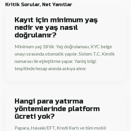
Kritik Sorular, Net Yanıtlar
Kayıt için minimum yaş
nedir ve yaş nasıl
doğrulanır?
Minimum yaş 18'dir. Yaş doğrulaması, KYC belge
onayı sırasında otomatik yapılır. Sistem T.C. Kimlik
numarası ile eşleştirme yapar. Yanlış bilgi
tespitinde hesap anında askıya alınır.
Hangi para yatırma
yöntemlerinde platform
ücreti yok?
Papara, Havale/EFT, Kredi Kartı ve tüm mobil