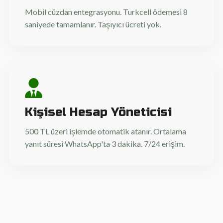
Mobil cüzdan entegrasyonu. Turkcell ödemesi 8
saniyede tamamlanır. Taşıyıcı ücreti yok.
Kişisel Hesap Yöneticisi
500 TL üzeri işlemde otomatik atanır. Ortalama
yanıt süresi WhatsApp'ta 3 dakika. 7/24 erişim.