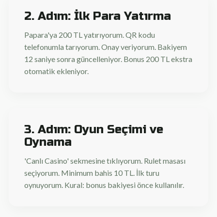
2. Adım: İlk Para Yatırma
Papara'ya 200 TL yatırıyorum. QR kodu
telefonumla tarıyorum. Onay veriyorum. Bakiyem
12 saniye sonra güncelleniyor. Bonus 200 TL ekstra
otomatik ekleniyor.
3. Adım: Oyun Seçimi ve
Oynama
'Canlı Casino' sekmesine tıklıyorum. Rulet masası
seçiyorum. Minimum bahis 10 TL. İlk turu
oynuyorum. Kural: bonus bakiyesi önce kullanılır.