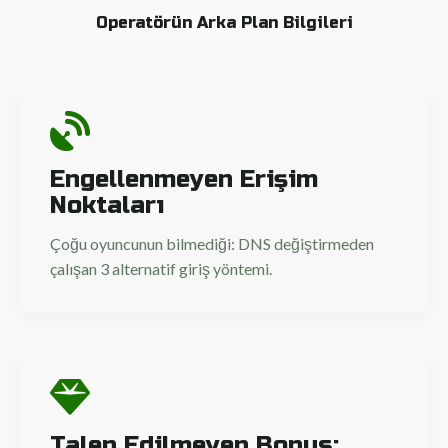
Operatörün Arka Plan Bilgileri
Engellenmeyen Erişim
Noktaları
Çoğu oyuncunun bilmediği: DNS değiştirmeden
çalışan 3 alternatif giriş yöntemi.
Talep Edilmeyen Bonus: