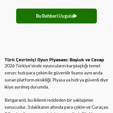
Bu Rehberi Uygula
Türk Çevrimiçi Oyun Piyasası: Boşluk ve Cevap
2026 Türkiye'sinde oyuncuların karşılaştığı temel
sorun: hızlı para çekim ile güvenilir lisansı aynı anda
sunan platform eksikliği. Piyasa ya hızlı ya güvenli diye
ikiye ayrılmış durumda.
Betgaranti, bu ikilemi reddeden bir yaklaşımın
sonucudur. 3 dakikanın altında para çekim ve Curaçao