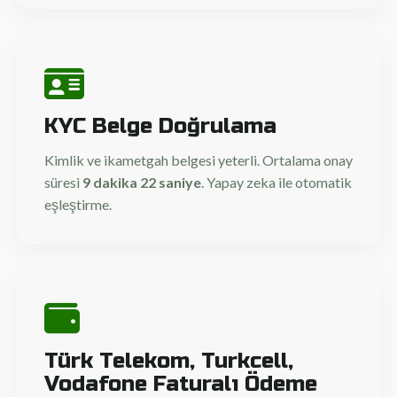
KYC Belge Doğrulama
Kimlik ve ikametgah belgesi yeterli. Ortalama onay
süresi
9 dakika 22 saniye
. Yapay zeka ile otomatik
eşleştirme.
Türk Telekom, Turkcell,
Vodafone Faturalı Ödeme