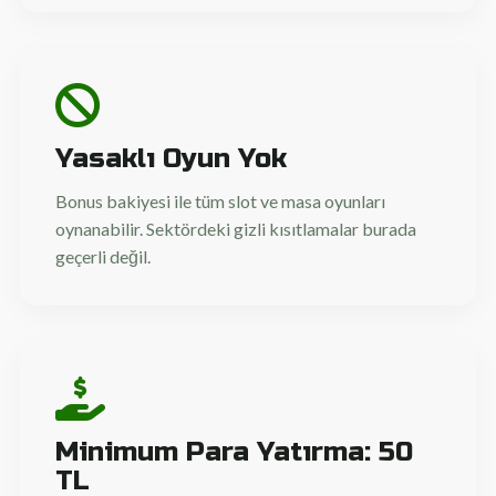
Yasaklı Oyun Yok
Bonus bakiyesi ile tüm slot ve masa oyunları
oynanabilir. Sektördeki gizli kısıtlamalar burada
geçerli değil.
Minimum Para Yatırma: 50
TL