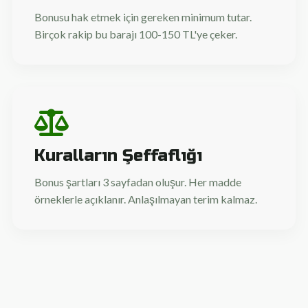
Bonusu hak etmek için gereken minimum tutar.
Birçok rakip bu barajı 100-150 TL'ye çeker.
Kuralların Şeffaflığı
Bonus şartları 3 sayfadan oluşur. Her madde
örneklerle açıklanır. Anlaşılmayan terim kalmaz.