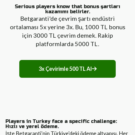
Serious players know that bonus şartları
kazanımı belirler.
Betgaranti'de çevrim şartı endüstri
ortalaması 5x yerine 3x. Bu, 1000 TL bonus
için 3000 TL çevrim demek. Rakip
platformlarda 5000 TL.
3x Çevirimle 500 TL Al
Players in Turkey face a specific challenge:
Hızlı ve yerel ödeme.
İşte Betgaranti'nin Türkiye'deki ödeme altyapısı. Her