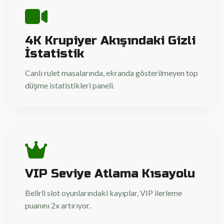
4K Krupiyer Akışındaki Gizli
İstatistik
Canlı rulet masalarında, ekranda gösterilmeyen top
düşme istatistikleri paneli.
VIP Seviye Atlama Kısayolu
Belirli slot oyunlarındaki kayıplar, VIP ilerleme
puanını 2x artırıyor.