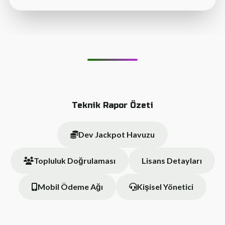
Teknik Rapor Özeti
Dev Jackpot Havuzu
Topluluk Doğrulaması
Lisans Detayları
Mobil Ödeme Ağı
Kişisel Yönetici