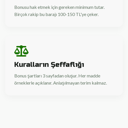
Bonusu hak etmek için gereken minimum tutar.
Birçok rakip bu barajı 100-150 TL'ye çeker.
Kuralların Şeffaflığı
Bonus şartları 3 sayfadan oluşur. Her madde
örneklerle açıklanır. Anlaşılmayan terim kalmaz.