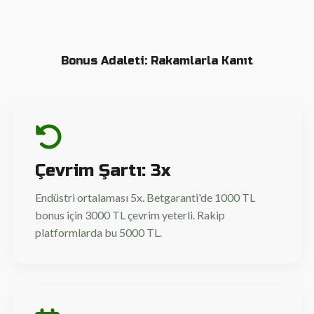
Bonus Adaleti: Rakamlarla Kanıt
Çevrim Şartı: 3x
Endüstri ortalaması 5x. Betgaranti'de 1000 TL
bonus için 3000 TL çevrim yeterli. Rakip
platformlarda bu 5000 TL.