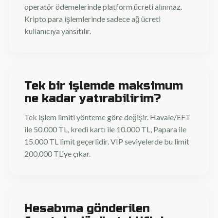
operatör ödemelerinde platform ücreti alınmaz.
Kripto para işlemlerinde sadece ağ ücreti
kullanıcıya yansıtılır.
Tek bir işlemde maksimum
ne kadar yatırabilirim?
Tek işlem limiti yönteme göre değişir. Havale/EFT
ile 50.000 TL, kredi kartı ile 10.000 TL, Papara ile
15.000 TL limit geçerlidir. VIP seviyelerde bu limit
200.000 TL'ye çıkar.
Hesabıma gönderilen