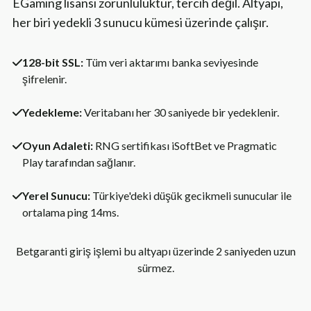
EGaming lisansı zorunluluktur, tercih değil. Altyapı,
her biri yedekli 3 sunucu kümesi üzerinde çalışır.
128-bit SSL:
Tüm veri aktarımı banka seviyesinde
şifrelenir.
Yedekleme:
Veritabanı her 30 saniyede bir yedeklenir.
Oyun Adaleti:
RNG sertifikası iSoftBet ve Pragmatic
Play tarafından sağlanır.
Yerel Sunucu:
Türkiye'deki düşük gecikmeli sunucular ile
ortalama ping 14ms.
Betgaranti giriş işlemi bu altyapı üzerinde 2 saniyeden uzun
sürmez.