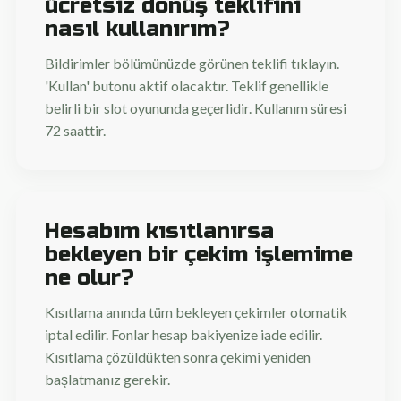
ücretsiz dönüş teklifini
nasıl kullanırım?
Bildirimler bölümünüzde görünen teklifi tıklayın.
'Kullan' butonu aktif olacaktır. Teklif genellikle
belirli bir slot oyununda geçerlidir. Kullanım süresi
72 saattir.
Hesabım kısıtlanırsa
bekleyen bir çekim işlemime
ne olur?
Kısıtlama anında tüm bekleyen çekimler otomatik
iptal edilir. Fonlar hesap bakiyenize iade edilir.
Kısıtlama çözüldükten sonra çekimi yeniden
başlatmanız gerekir.