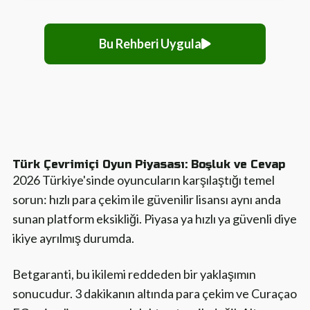
Bu Rehberi Uygula
Türk Çevrimiçi Oyun Piyasası: Boşluk ve Cevap
2026 Türkiye'sinde oyuncuların karşılaştığı temel
sorun: hızlı para çekim ile güvenilir lisansı aynı anda
sunan platform eksikliği. Piyasa ya hızlı ya güvenli diye
ikiye ayrılmış durumda.
Betgaranti, bu ikilemi reddeden bir yaklaşımın
sonucudur. 3 dakikanın altında para çekim ve Curaçao