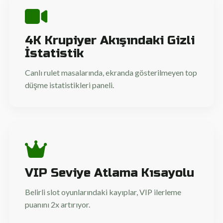
4K Krupiyer Akışındaki Gizli
İstatistik
Canlı rulet masalarında, ekranda gösterilmeyen top
düşme istatistikleri paneli.
VIP Seviye Atlama Kısayolu
Belirli slot oyunlarındaki kayıplar, VIP ilerleme
puanını 2x artırıyor.