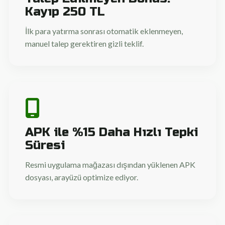
Kayıp 250 TL
İlk para yatırma sonrası otomatik eklenmeyen,
manuel talep gerektiren gizli teklif.
APK ile %15 Daha Hızlı Tepki
Süresi
Resmi uygulama mağazası dışından yüklenen APK
dosyası, arayüzü optimize ediyor.