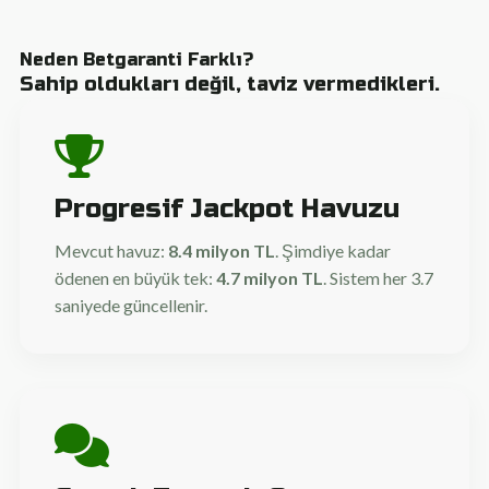
Neden Betgaranti Farklı?
Sahip oldukları değil, taviz vermedikleri.
Progresif Jackpot Havuzu
Mevcut havuz:
8.4 milyon TL
. Şimdiye kadar
ödenen en büyük tek:
4.7 milyon TL
. Sistem her 3.7
saniyede güncellenir.