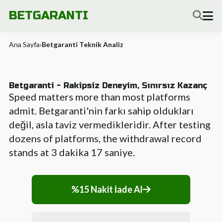
BETGARANTI
Ana Sayfa
›
Betgaranti Teknik Analiz
Betgaranti - Rakipsiz Deneyim, Sınırsız Kazanç
Speed matters more than most platforms
admit. Betgaranti'nin farkı sahip oldukları
değil, asla taviz vermedikleridir. After testing
dozens of platforms, the withdrawal record
stands at 3 dakika 17 saniye.
%15 Nakit İade Al